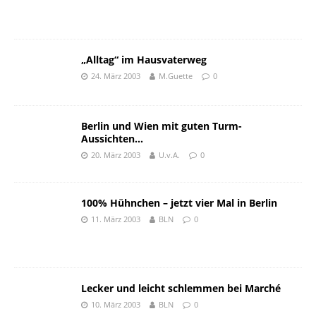
„Alltag“ im Hausvaterweg
24. März 2003
M.Guette
0
Berlin und Wien mit guten Turm-
Aussichten…
20. März 2003
U.v.A.
0
100% Hühnchen – jetzt vier Mal in Berlin
11. März 2003
BLN
0
Lecker und leicht schlemmen bei Marché
10. März 2003
BLN
0