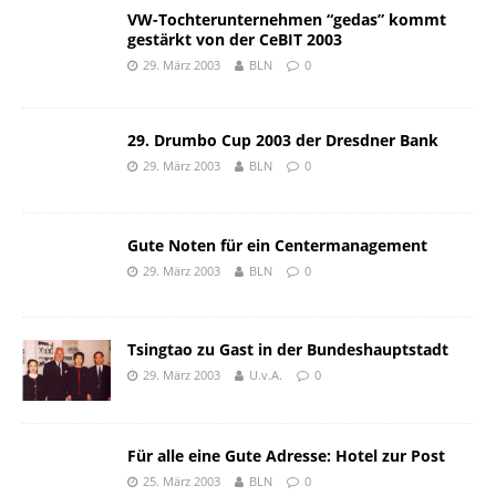
VW-Tochterunternehmen “gedas” kommt
gestärkt von der CeBIT 2003
29. März 2003
BLN
0
29. Drumbo Cup 2003 der Dresdner Bank
29. März 2003
BLN
0
Gute Noten für ein Centermanagement
29. März 2003
BLN
0
Tsingtao zu Gast in der Bundeshauptstadt
29. März 2003
U.v.A.
0
Für alle eine Gute Adresse: Hotel zur Post
25. März 2003
BLN
0