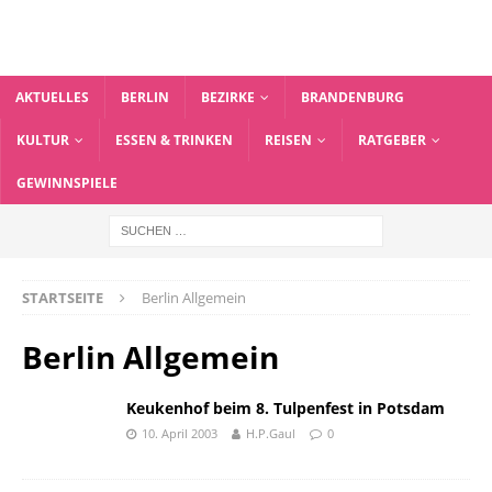
AKTUELLES
BERLIN
BEZIRKE
BRANDENBURG
KULTUR
ESSEN & TRINKEN
REISEN
RATGEBER
GEWINNSPIELE
STARTSEITE
Berlin Allgemein
Berlin Allgemein
Keukenhof beim 8. Tulpenfest in Potsdam
10. April 2003
H.P.Gaul
0