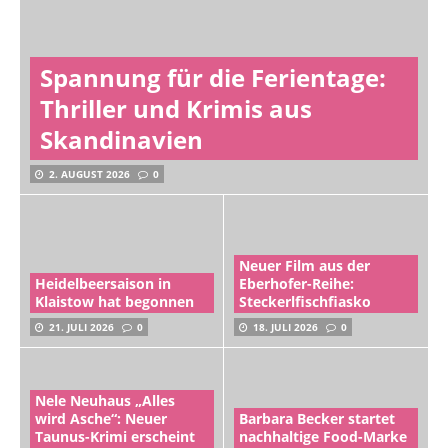
Spannung für die Ferientage:
Thriller und Krimis aus
Skandinavien
2. AUGUST 2026
0
Neuer Film aus der
Heidelbeersaison in
Eberhofer-Reihe:
Klaistow hat begonnen
Steckerlfischfiasko
21. JULI 2026
0
18. JULI 2026
0
Nele Neuhaus „Alles
wird Asche“: Neuer
Barbara Becker startet
Taunus-Krimi erscheint
nachhaltige Food-Marke