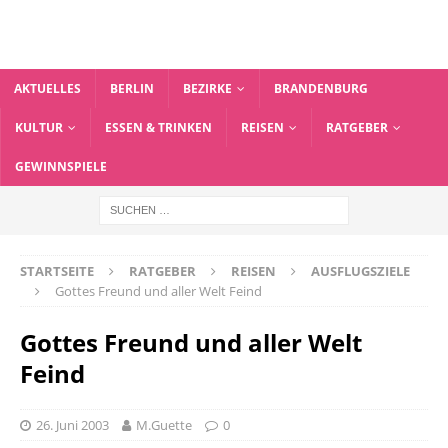
AKTUELLES
BERLIN
BEZIRKE
BRANDENBURG
KULTUR
ESSEN & TRINKEN
REISEN
RATGEBER
GEWINNSPIELE
STARTSEITE
RATGEBER
REISEN
AUSFLUGSZIELE
Gottes Freund und aller Welt Feind
Gottes Freund und aller Welt
Feind
26. Juni 2003
M.Guette
0