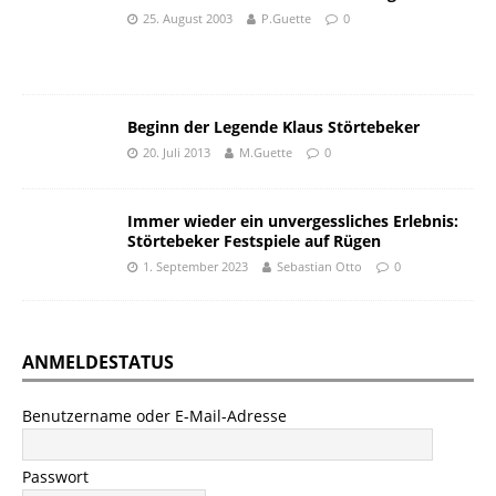
25. August 2003
P.Guette
0
Beginn der Legende Klaus Störtebeker
20. Juli 2013
M.Guette
0
Immer wieder ein unvergessliches Erlebnis:
Störtebeker Festspiele auf Rügen
1. September 2023
Sebastian Otto
0
ANMELDESTATUS
Benutzername oder E-Mail-Adresse
Passwort