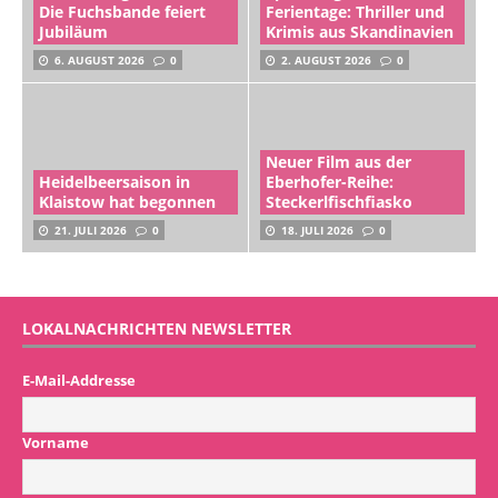
Die Fuchsbande feiert
Ferientage: Thriller und
Jubiläum
Krimis aus Skandinavien
6. AUGUST 2026
0
2. AUGUST 2026
0
Neuer Film aus der
Heidelbeersaison in
Eberhofer-Reihe:
Klaistow hat begonnen
Steckerlfischfiasko
21. JULI 2026
0
18. JULI 2026
0
LOKALNACHRICHTEN NEWSLETTER
E-Mail-Addresse
Vorname