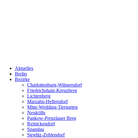
Aktuelles
Berlin
Bezirke
Charlottenburg-Wilmersdorf
Friedrichshain-Kreuzberg
Lichtenberg
Marzahn-Hellersdorf
Mitte-Wedding-Tiergarten
Neukölln
Pankow-Prenzlauer Berg
Reinickendorf
Spandau
Steglitz-Zehlendorf