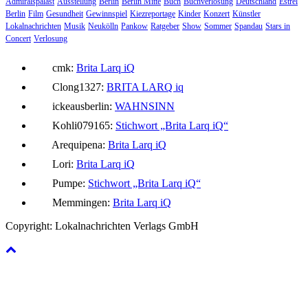
Admiralspalast
Ausstellung
Berlin
Berlin Mitte
Buch
Buchverlosung
Deutschland
Estrel
Berlin
Film
Gesundheit
Gewinnspiel
Kiezreportage
Kinder
Konzert
Künstler
Lokalnachrichten
Musik
Neukölln
Pankow
Ratgeber
Show
Sommer
Spandau
Stars in
Concert
Verlosung
cmk:
Brita Larq iQ
Clong1327:
BRITA LARQ iq
ickeausberlin:
WAHNSINN
Kohli079165:
Stichwort „Brita Larq iQ“
Arequipena:
Brita Larq iQ
Lori:
Brita Larq iQ
Pumpe:
Stichwort „Brita Larq iQ“
Memmingen:
Brita Larq iQ
Copyright: Lokalnachrichten Verlags GmbH