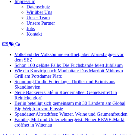
Impressum
Datenschutz
Wir über Uns
Unser Team
Unsere Partner
Jobs
Kontakt
Volksbad der Volksbühne eröffnet, aber Abrissbagger vor
dem SEZ
Schon 100 gelöste Fälle: Die Fuchsbande feiert Jubiläum
Wie ein Kurztrip nach Manhattan: Das Marriott Midtown
Grill am Potsdamer Platz
Spannung für die Ferientage: Thriller und Krimis aus
Skandinavien
Neue Bäckerei-Café in Roedernallee: Genießertreff in
Reinickendorf
Berlin beteiligt sich gemeinsam mit 30 Ländern am Global
Big Weigh In von Flossie
Spandauer Altstadtfest: Winzer, Weine und Gaumenfreuden
Familie, Mut und Unternehmergeist: Neuer REWE-Markt
eröffnet in Wittenau