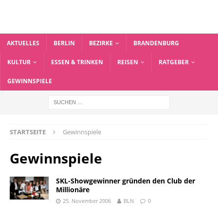
AKTUELLES
BERLIN
BEZIRKE
BRANDENBURG
KULTUR
ESSEN & TRINKEN
REISEN
RATGEBER
GEWINNSPIELE
STARTSEITE
Gewinnspiele
Gewinnspiele
SKL-Showgewinner gründen den Club der
Millionäre
25. November 2006
BLN
0