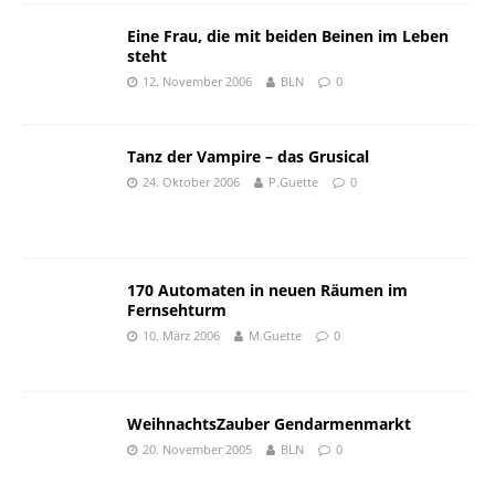
Eine Frau, die mit beiden Beinen im Leben
steht
12. November 2006
BLN
0
Tanz der Vampire – das Grusical
24. Oktober 2006
P.Guette
0
170 Automaten in neuen Räumen im
Fernsehturm
10. März 2006
M.Guette
0
WeihnachtsZauber Gendarmenmarkt
20. November 2005
BLN
0