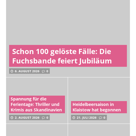
Schon 100 gelöste Fälle: Die
Fuchsbande feiert Jubiläum
6. AUGUST 2026
0
Spannung für die
Ferientage: Thriller und
Heidelbeersaison in
Krimis aus Skandinavien
Klaistow hat begonnen
2. AUGUST 2026
0
21. JULI 2026
0