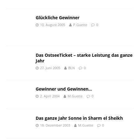
Glückliche Gewinner
10. August 2005
P.Guette
0
Das OstseeTicket – starke Leistung das ganze
Jahr
27. Juni 2005
BLN
0
Gewinner und Gewinnen…
2. April 2004
M.Guette
0
Das ganze Jahr Sonne in Sharm el Sheikh
18. Dezember 2003
M.Guette
0