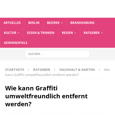
AKTUELLES
BERLIN
BEZIRKE
BRANDENBURG
KULTUR
ESSEN & TRINKEN
REISEN
RATGEBER
GEWINNSPIELE
STARTSEITE
RATGEBER
HAUSHALT & GARTEN
Wie
kann Graffiti umweltfreundlich entfernt werden?
Wie kann Graffiti
umweltfreundlich entfernt
werden?