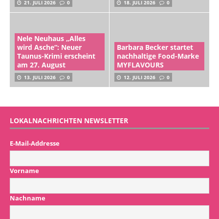
21. JULI 2026
0
18. JULI 2026
0
Nele Neuhaus „Alles
wird Asche“: Neuer
Barbara Becker startet
Taunus-Krimi erscheint
nachhaltige Food-Marke
am 27. August
MYFLAVOURS
13. JULI 2026
0
12. JULI 2026
0
LOKALNACHRICHTEN NEWSLETTER
E-Mail-Addresse
Vorname
Nachname