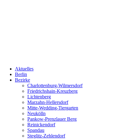
Aktuelles
Berlin
Bezirke
Charlottenburg-Wilmersdorf
Friedrichshain-Kreuzberg
Lichtenberg
Marzahn-Hellersdorf
Mitte-Wedding-Tiergarten
Neukölln
Pankow-Prenzlauer Berg
Reinickendorf
Spandau
Steglitz-Zehlendorf