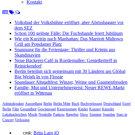
Kontakt
Volksbad der Volksbühne eröffnet, aber Abrissbagger vor
dem SEZ
Schon 100 gelöste Fälle: Die Fuchsbande feiert Jubiläum
Wie ein Kurztrip nach Manhattan: Das Marriott Midtown
Grill am Potsdamer Platz
Spannung für die Ferientage: Thriller und Krimis aus
Skandinavien
Neue Bäckerei-Café in Roedernallee: Genießertreff in
Reinickendorf
Berlin beteiligt sich gemeinsam mit 30 Ländern am Global
Big Weigh In von Flossie
Spandauer Altstadtfest: Winzer, Weine und Gaumenfreuden
Familie, Mut und Unternehmergeist: Neuer REWE-Markt
eröffnet in Wittenau
Admiralspalast
Ausstellung
Berlin
Berlin Mitte
Buch
Buchverlosung
Deutschland
Estrel
Berlin
Film
Gesundheit
Gewinnspiel
Kiezreportage
Kinder
Konzert
Künstler
Lokalnachrichten
Musik
Neukölln
Pankow
Ratgeber
Show
Sommer
Spandau
Stars in
Concert
Verlosung
cmk:
Brita Larq iQ