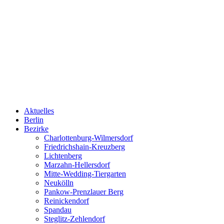
Aktuelles
Berlin
Bezirke
Charlottenburg-Wilmersdorf
Friedrichshain-Kreuzberg
Lichtenberg
Marzahn-Hellersdorf
Mitte-Wedding-Tiergarten
Neukölln
Pankow-Prenzlauer Berg
Reinickendorf
Spandau
Steglitz-Zehlendorf