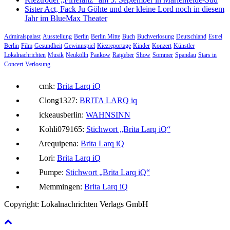
Sister Act, Fack Ju Göhte und der kleine Lord noch in diesem
Jahr im BlueMax Theater
Admiralspalast
Ausstellung
Berlin
Berlin Mitte
Buch
Buchverlosung
Deutschland
Estrel
Berlin
Film
Gesundheit
Gewinnspiel
Kiezreportage
Kinder
Konzert
Künstler
Lokalnachrichten
Musik
Neukölln
Pankow
Ratgeber
Show
Sommer
Spandau
Stars in
Concert
Verlosung
cmk:
Brita Larq iQ
Clong1327:
BRITA LARQ iq
ickeausberlin:
WAHNSINN
Kohli079165:
Stichwort „Brita Larq iQ“
Arequipena:
Brita Larq iQ
Lori:
Brita Larq iQ
Pumpe:
Stichwort „Brita Larq iQ“
Memmingen:
Brita Larq iQ
Copyright: Lokalnachrichten Verlags GmbH