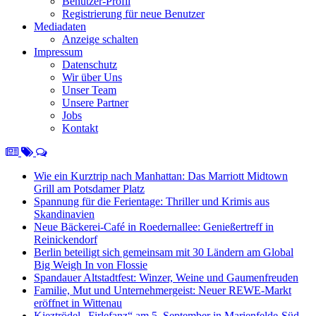
Benutzer-Profil
Registrierung für neue Benutzer
Mediadaten
Anzeige schalten
Impressum
Datenschutz
Wir über Uns
Unser Team
Unsere Partner
Jobs
Kontakt
Wie ein Kurztrip nach Manhattan: Das Marriott Midtown
Grill am Potsdamer Platz
Spannung für die Ferientage: Thriller und Krimis aus
Skandinavien
Neue Bäckerei-Café in Roedernallee: Genießertreff in
Reinickendorf
Berlin beteiligt sich gemeinsam mit 30 Ländern am Global
Big Weigh In von Flossie
Spandauer Altstadtfest: Winzer, Weine und Gaumenfreuden
Familie, Mut und Unternehmergeist: Neuer REWE-Markt
eröffnet in Wittenau
Kieztrödel „Firlefanz“ am 5. September in Marienfelde-Süd