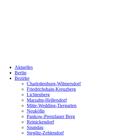
Aktuelles
Berlin
Bezirke
Charlottenburg-Wilmersdorf
Friedrichshain-Kreuzberg
Lichtenberg
Marzahn-Hellersdorf
Mitte-Wedding-Tiergarten
Neukölln
Pankow-Prenzlauer Berg
Reinickendorf
Spandau
Steglitz-Zehlendorf