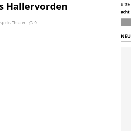
s Hallervorden
Bitte
acht 
spiele
,
Theater
0
NEU