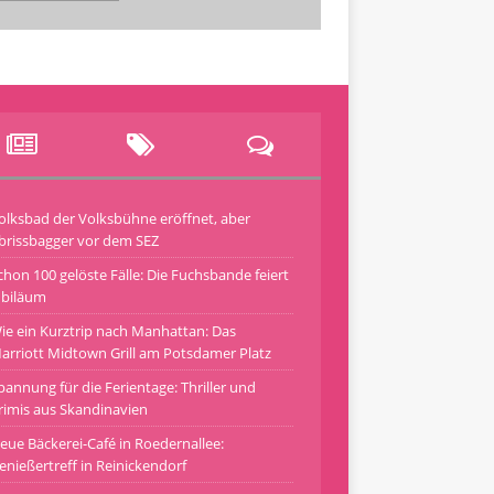
olksbad der Volksbühne eröffnet, aber
brissbagger vor dem SEZ
chon 100 gelöste Fälle: Die Fuchsbande feiert
ubiläum
ie ein Kurztrip nach Manhattan: Das
arriott Midtown Grill am Potsdamer Platz
pannung für die Ferientage: Thriller und
rimis aus Skandinavien
eue Bäckerei-Café in Roedernallee:
enießertreff in Reinickendorf