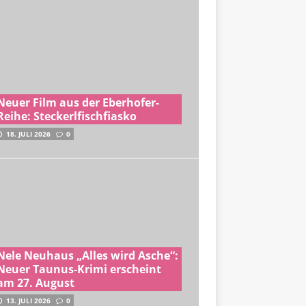
Neuer Film aus der Eberhofer-
Reihe: Steckerlfischfiasko
18. JULI 2026
0
Nele Neuhaus „Alles wird Asche“:
Neuer Taunus-Krimi erscheint
am 27. August
13. JULI 2026
0