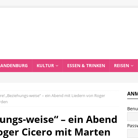
RANDENBURG
KULTUR
ESSEN & TRINKEN
REISEN
ANM
re! „Beziehungs-weise“ – ein Abend mit Liedern von Roger
rden
Benu
ungs-weise“ – ein Abend
Pass
oger Cicero mit Marten