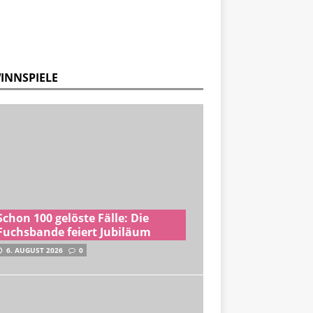
INNSPIELE
Schon 100 gelöste Fälle: Die
Fuchsbande feiert Jubiläum
6. AUGUST 2026
0