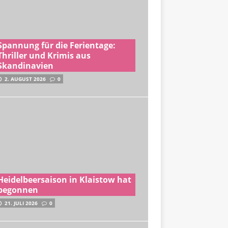
Spannung für die Ferientage:
Thriller und Krimis aus
Skandinavien
2. AUGUST 2026
0
Heidelbeersaison in Klaistow hat
begonnen
21. JULI 2026
0