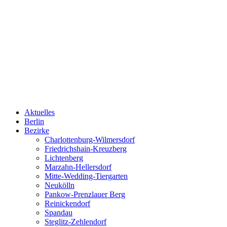
Aktuelles
Berlin
Bezirke
Charlottenburg-Wilmersdorf
Friedrichshain-Kreuzberg
Lichtenberg
Marzahn-Hellersdorf
Mitte-Wedding-Tiergarten
Neukölln
Pankow-Prenzlauer Berg
Reinickendorf
Spandau
Steglitz-Zehlendorf