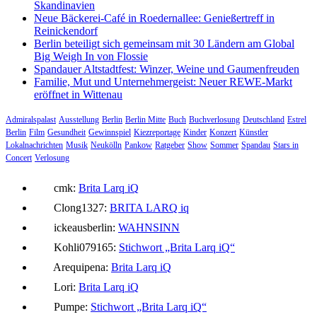
Skandinavien
Neue Bäckerei-Café in Roedernallee: Genießertreff in
Reinickendorf
Berlin beteiligt sich gemeinsam mit 30 Ländern am Global
Big Weigh In von Flossie
Spandauer Altstadtfest: Winzer, Weine und Gaumenfreuden
Familie, Mut und Unternehmergeist: Neuer REWE-Markt
eröffnet in Wittenau
Admiralspalast
Ausstellung
Berlin
Berlin Mitte
Buch
Buchverlosung
Deutschland
Estrel
Berlin
Film
Gesundheit
Gewinnspiel
Kiezreportage
Kinder
Konzert
Künstler
Lokalnachrichten
Musik
Neukölln
Pankow
Ratgeber
Show
Sommer
Spandau
Stars in
Concert
Verlosung
cmk:
Brita Larq iQ
Clong1327:
BRITA LARQ iq
ickeausberlin:
WAHNSINN
Kohli079165:
Stichwort „Brita Larq iQ“
Arequipena:
Brita Larq iQ
Lori:
Brita Larq iQ
Pumpe:
Stichwort „Brita Larq iQ“