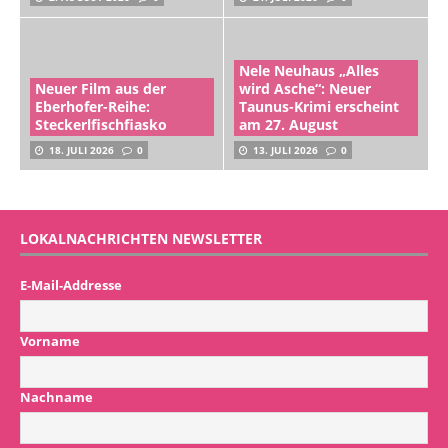
Nele Neuhaus „Alles
Neuer Film aus der
wird Asche“: Neuer
Eberhofer-Reihe:
Taunus-Krimi erscheint
Steckerlfischfiasko
am 27. August
18. JULI 2026
0
13. JULI 2026
0
LOKALNACHRICHTEN NEWSLETTER
E-Mail-Addresse
Vorname
Nachname