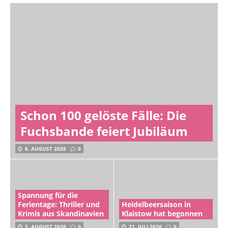
Schon 100 gelöste Fälle: Die
Fuchsbande feiert Jubiläum
6. AUGUST 2026
0
Spannung für die
Ferientage: Thriller und
Heidelbeersaison in
Krimis aus Skandinavien
Klaistow hat begonnen
2. AUGUST 2026
0
21. JULI 2026
0