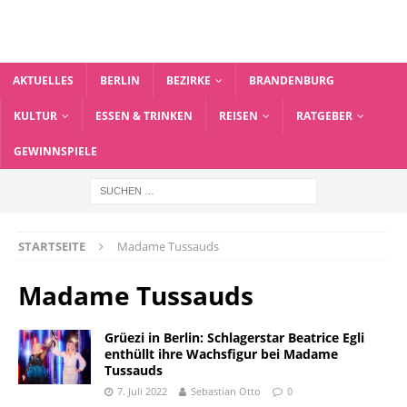
AKTUELLES
BERLIN
BEZIRKE
BRANDENBURG
KULTUR
ESSEN & TRINKEN
REISEN
RATGEBER
GEWINNSPIELE
STARTSEITE
Madame Tussauds
Madame Tussauds
Grüezi in Berlin: Schlagerstar Beatrice Egli
enthüllt ihre Wachsfigur bei Madame
Tussauds
7. Juli 2022
Sebastian Otto
0