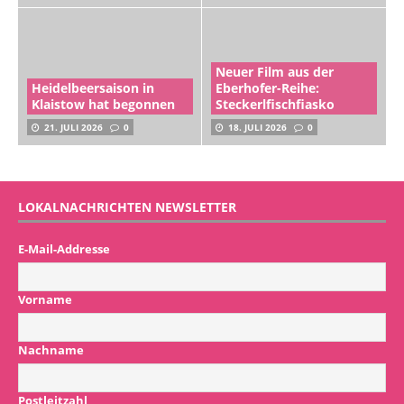
Neuer Film aus der
Heidelbeersaison in
Eberhofer-Reihe:
Klaistow hat begonnen
Steckerlfischfiasko
21. JULI 2026
0
18. JULI 2026
0
LOKALNACHRICHTEN NEWSLETTER
E-Mail-Addresse
Vorname
Nachname
Postleitzahl