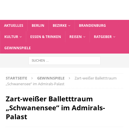
AKTUELLES
BERLIN
BEZIRKE
BRANDENBURG
KULTUR
ESSEN & TRINKEN
REISEN
RATGEBER
GEWINNSPIELE
STARTSEITE
GEWINNSPIELE
Zart-weißer Balletttraum
„Schwanensee“ im Admirals-Palast
Zart-weißer Balletttraum
„Schwanensee“ im Admirals-
Palast