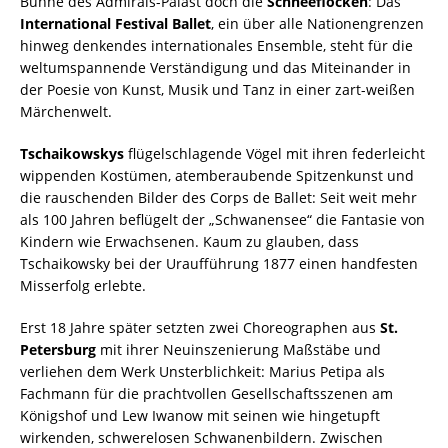
Bühne des Admirals-Palast doch die
Schneeflocken
: Das
International Festival Ballet
, ein über alle Nationengrenzen
hinweg denkendes internationales Ensemble, steht für die
weltumspannende Verständigung und das Miteinander in
der Poesie von Kunst, Musik und Tanz in einer zart-weißen
Märchenwelt.
Tschaikowskys
flügelschlagende Vögel mit ihren federleicht
wippenden Kostümen, atemberaubende Spitzenkunst und
die rauschenden Bilder des Corps de Ballet: Seit weit mehr
als 100 Jahren beflügelt der „Schwanensee“ die Fantasie von
Kindern wie Erwachsenen. Kaum zu glauben, dass
Tschaikowsky bei der Uraufführung 1877 einen handfesten
Misserfolg erlebte.
Erst 18 Jahre später setzten zwei Choreographen aus
St.
Petersburg
mit ihrer Neuinszenierung Maßstäbe und
verliehen dem Werk Unsterblichkeit: Marius Petipa als
Fachmann für die prachtvollen Gesellschaftsszenen am
Königshof und Lew Iwanow mit seinen wie hingetupft
wirkenden, schwerelosen Schwanenbildern. Zwischen