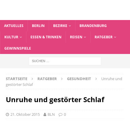
AKTUELLES
BERLIN
BEZIRKE
BRANDENBURG
KULTUR
ESSEN & TRINKEN
REISEN
RATGEBER
GEWINNSPIELE
STARTSEITE
RATGEBER
GESUNDHEIT
Unruhe und
gestörter Schlaf
Unruhe und gestörter Schlaf
21. Oktober 2015
BLN
0