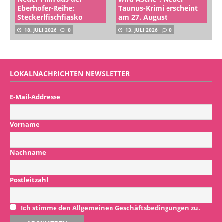
Eberhofer-Reihe:
Taunus-Krimi erscheint
Steckerlfischfiasko
am 27. August
18. JULI 2026
0
13. JULI 2026
0
LOKALNACHRICHTEN NEWSLETTER
E-Mail-Addresse
Vorname
Nachname
Postleitzahl
Ich stimme den Allgemeinen Geschäftsbedingungen zu.