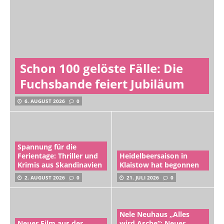
Schon 100 gelöste Fälle: Die
Fuchsbande feiert Jubiläum
6. AUGUST 2026
0
Spannung für die
Ferientage: Thriller und
Heidelbeersaison in
Krimis aus Skandinavien
Klaistow hat begonnen
2. AUGUST 2026
0
21. JULI 2026
0
Nele Neuhaus „Alles
Neuer Film aus der
wird Asche“: Neuer