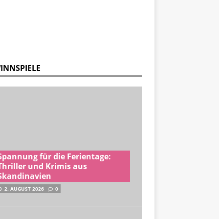
INNSPIELE
Spannung für die Ferientage:
Thriller und Krimis aus
Skandinavien
2. AUGUST 2026
0