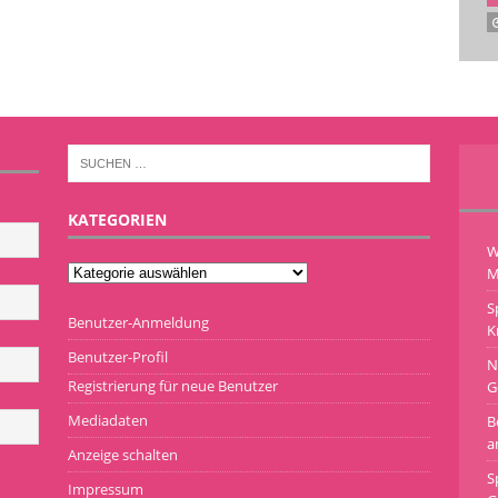
KATEGORIEN
W
M
S
Benutzer-Anmeldung
K
Benutzer-Profil
N
Registrierung für neue Benutzer
G
Mediadaten
B
a
Anzeige schalten
S
Impressum