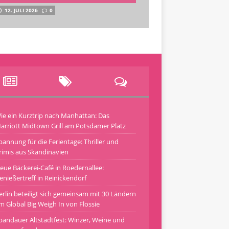
12. JULI 2026
0
ie ein Kurztrip nach Manhattan: Das
arriott Midtown Grill am Potsdamer Platz
pannung für die Ferientage: Thriller und
rimis aus Skandinavien
eue Bäckerei-Café in Roedernallee:
enießertreff in Reinickendorf
erlin beteiligt sich gemeinsam mit 30 Ländern
m Global Big Weigh In von Flossie
pandauer Altstadtfest: Winzer, Weine und