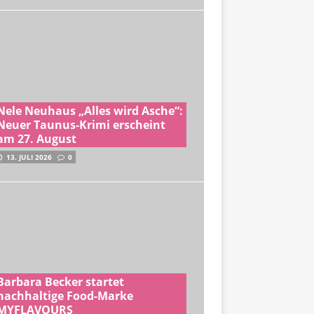
Nele Neuhaus „Alles wird Asche“:
Neuer Taunus-Krimi erscheint
am 27. August
13. JULI 2026
0
Barbara Becker startet
nachhaltige Food-Marke
MYFLAVOURS