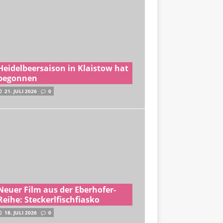
Heidelbeersaison in Klaistow hat
begonnen
21. JULI 2026
0
Neuer Film aus der Eberhofer-
Reihe: Steckerlfischfiasko
18. JULI 2026
0