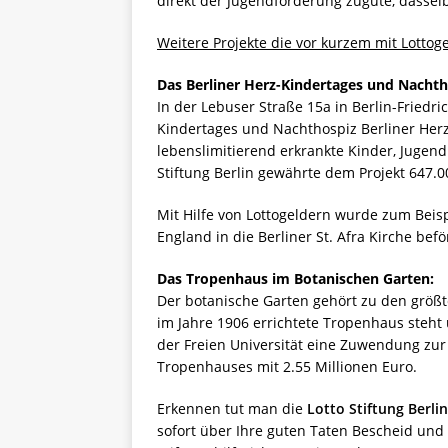
direkt der Jugendförderung zugute, dasselbe
Weitere Projekte die vor kurzem mit Lotto
Das Berliner Herz-Kindertages und Nachth
In der Lebuser Straße 15a in Berlin-Friedr
Kindertages und Nachthospiz Berliner Herz.
lebenslimitierend erkrankte Kinder, Jugen
Stiftung Berlin gewährte dem Projekt 647.
Mit Hilfe von Lottogeldern wurde zum Beisp
England in die Berliner St. Afra Kirche bef
Das Tropenhaus im Botanischen Garten:
Der botanische Garten gehört zu den größ
im Jahre 1906 errichtete Tropenhaus steht 
der Freien Universität eine Zuwendung zu
Tropenhauses mit 2.55 Millionen Euro.
Erkennen tut man die
Lotto Stiftung Berlin
sofort über Ihre guten Taten Bescheid und 