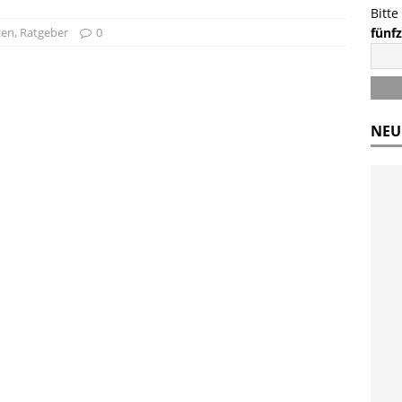
Bitte
zen
,
Ratgeber
0
fünf
NEU