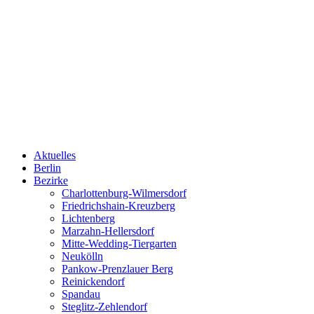
Aktuelles
Berlin
Bezirke
Charlottenburg-Wilmersdorf
Friedrichshain-Kreuzberg
Lichtenberg
Marzahn-Hellersdorf
Mitte-Wedding-Tiergarten
Neukölln
Pankow-Prenzlauer Berg
Reinickendorf
Spandau
Steglitz-Zehlendorf