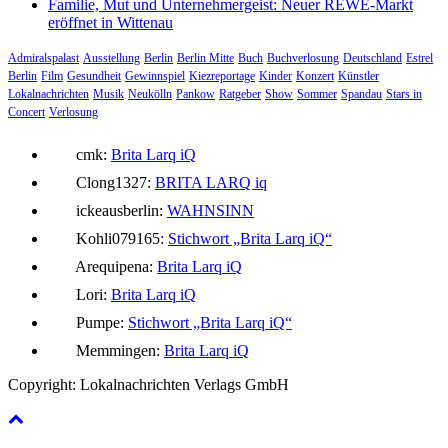
Familie, Mut und Unternehmergeist: Neuer REWE-Markt
eröffnet in Wittenau
Admiralspalast
Ausstellung
Berlin
Berlin Mitte
Buch
Buchverlosung
Deutschland
Estrel
Berlin
Film
Gesundheit
Gewinnspiel
Kiezreportage
Kinder
Konzert
Künstler
Lokalnachrichten
Musik
Neukölln
Pankow
Ratgeber
Show
Sommer
Spandau
Stars in
Concert
Verlosung
cmk:
Brita Larq iQ
Clong1327:
BRITA LARQ iq
ickeausberlin:
WAHNSINN
Kohli079165:
Stichwort „Brita Larq iQ“
Arequipena:
Brita Larq iQ
Lori:
Brita Larq iQ
Pumpe:
Stichwort „Brita Larq iQ“
Memmingen:
Brita Larq iQ
Copyright: Lokalnachrichten Verlags GmbH