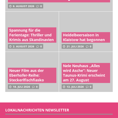
6. AUGUST 2026
0
Spannung für die
Ferientage: Thriller und
Heidelbeersaison in
Krimis aus Skandinavien
Klaistow hat begonnen
2. AUGUST 2026
0
21. JULI 2026
0
Nele Neuhaus „Alles
Neuer Film aus der
wird Asche“: Neuer
Eberhofer-Reihe:
Taunus-Krimi erscheint
Steckerlfischfiasko
am 27. August
18. JULI 2026
0
13. JULI 2026
0
LOKALNACHRICHTEN NEWSLETTER