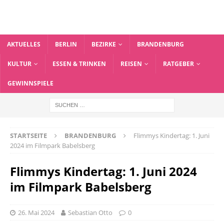
AKTUELLES
BERLIN
BEZIRKE
BRANDENBURG
KULTUR
ESSEN & TRINKEN
REISEN
RATGEBER
GEWINNSPIELE
STARTSEITE
BRANDENBURG
Flimmys Kindertag: 1. Juni
2024 im Filmpark Babelsberg
Flimmys Kindertag: 1. Juni 2024
im Filmpark Babelsberg
26. Mai 2024
Sebastian Otto
0