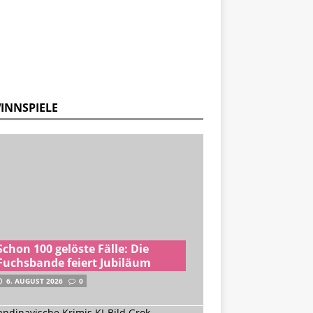
INNSPIELE
Schon 100 gelöste Fälle: Die
Fuchsbande feiert Jubiläum
6. AUGUST 2026
0