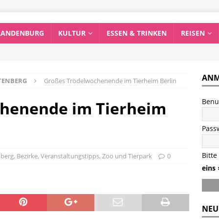
RANDENBURG
KULTUR
ESSEN & TRINKEN
REISEN
ANM
HTENBERG
Großes Trödelwochenende im Tierheim Berlin
Benu
henende im Tierheim
Pass
Bitte
nberg
,
Bezirke
,
Veranstaltungstipps
,
Zoo und Tierpark
0
eins 
NEU