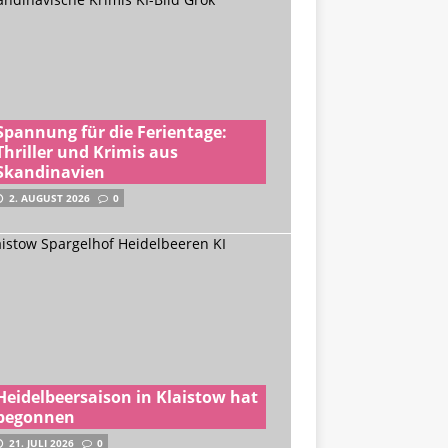
Spannung für die Ferientage:
Thriller und Krimis aus
Skandinavien
2. AUGUST 2026
0
Heidelbeersaison in Klaistow hat
begonnen
21. JULI 2026
0