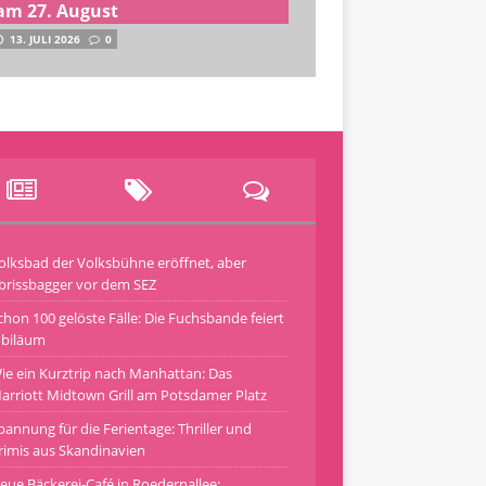
am 27. August
13. JULI 2026
0
olksbad der Volksbühne eröffnet, aber
brissbagger vor dem SEZ
chon 100 gelöste Fälle: Die Fuchsbande feiert
ubiläum
ie ein Kurztrip nach Manhattan: Das
arriott Midtown Grill am Potsdamer Platz
pannung für die Ferientage: Thriller und
rimis aus Skandinavien
eue Bäckerei-Café in Roedernallee: