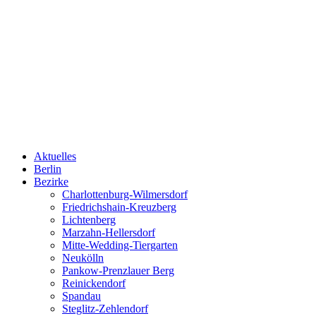
Aktuelles
Berlin
Bezirke
Charlottenburg-Wilmersdorf
Friedrichshain-Kreuzberg
Lichtenberg
Marzahn-Hellersdorf
Mitte-Wedding-Tiergarten
Neukölln
Pankow-Prenzlauer Berg
Reinickendorf
Spandau
Steglitz-Zehlendorf