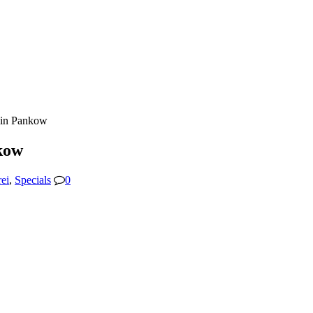
 in Pankow
kow
rei
,
Specials
0