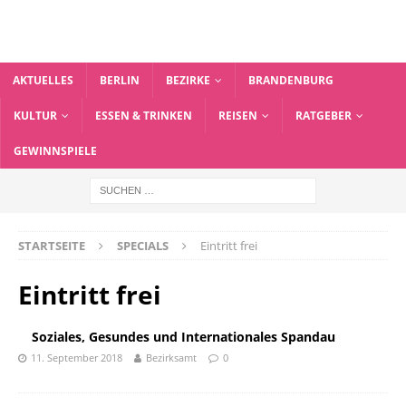
AKTUELLES
BERLIN
BEZIRKE
BRANDENBURG
KULTUR
ESSEN & TRINKEN
REISEN
RATGEBER
GEWINNSPIELE
STARTSEITE
SPECIALS
Eintritt frei
Eintritt frei
Soziales, Gesundes und Internationales Spandau
11. September 2018
Bezirksamt
0