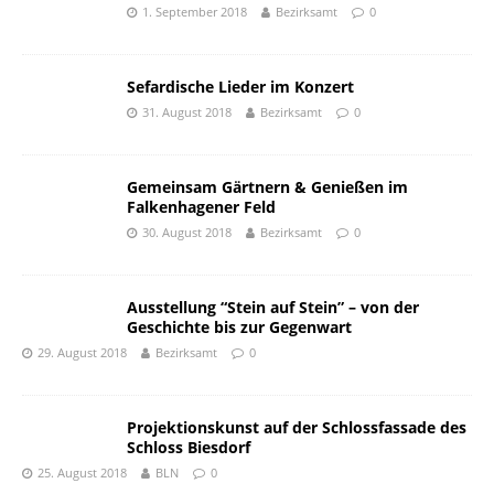
1. September 2018
Bezirksamt
0
Sefardische Lieder im Konzert
31. August 2018
Bezirksamt
0
Gemeinsam Gärtnern & Genießen im
Falkenhagener Feld
30. August 2018
Bezirksamt
0
Ausstellung “Stein auf Stein” – von der
Geschichte bis zur Gegenwart
29. August 2018
Bezirksamt
0
Projektionskunst auf der Schlossfassade des
Schloss Biesdorf
25. August 2018
BLN
0