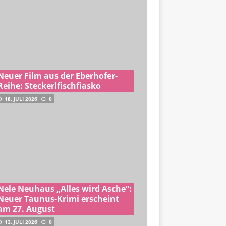
Neuer Film aus der Eberhofer-
Reihe: Steckerlfischfiasko
18. JULI 2026
0
Nele Neuhaus „Alles wird Asche“:
Neuer Taunus-Krimi erscheint
am 27. August
13. JULI 2026
0