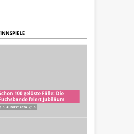
INNSPIELE
Schon 100 gelöste Fälle: Die
Fuchsbande feiert Jubiläum
6. AUGUST 2026
0