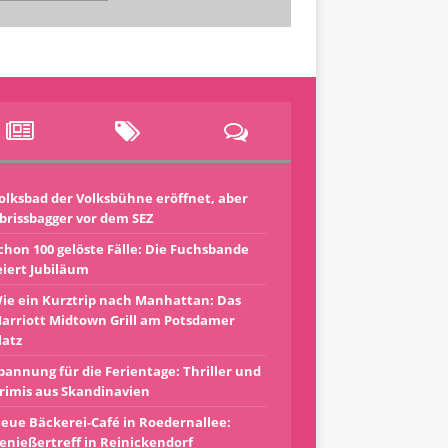
olksbad der Volksbühne eröffnet, aber
brissbagger vor dem SEZ
chon 100 gelöste Fälle: Die Fuchsbande
eiert Jubiläum
ie ein Kurztrip nach Manhattan: Das
arriott Midtown Grill am Potsdamer
latz
pannung für die Ferientage: Thriller und
rimis aus Skandinavien
eue Bäckerei-Café in Roedernallee:
enießertreff in Reinickendorf