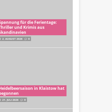
Spannung für die Ferientage:
Thriller und Krimis aus
Skandinavien
2. AUGUST 2026
0
Heidelbeersaison in Klaistow hat
begonnen
21. JULI 2026
0