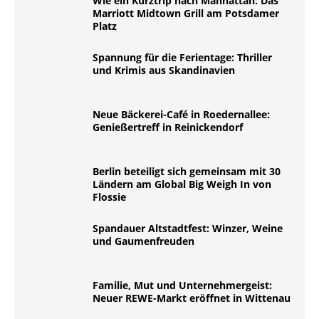
Wie ein Kurztrip nach Manhattan: Das
Marriott Midtown Grill am Potsdamer
Platz
Spannung für die Ferientage: Thriller
und Krimis aus Skandinavien
Neue Bäckerei-Café in Roedernallee:
Genießertreff in Reinickendorf
Berlin beteiligt sich gemeinsam mit 30
Ländern am Global Big Weigh In von
Flossie
Spandauer Altstadtfest: Winzer, Weine
und Gaumenfreuden
Familie, Mut und Unternehmergeist:
Neuer REWE-Markt eröffnet in Wittenau