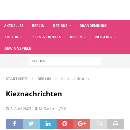
AKTUELLES
BERLIN
BEZIRKE
BRANDENBURG
KULTUR
ESSEN & TRINKEN
REISEN
RATGEBER
GEWINNSPIELE
STARTSEITE
BERLIN
Kieznachrichten
Kieznachrichten
8. April 2003
M.Guette
0