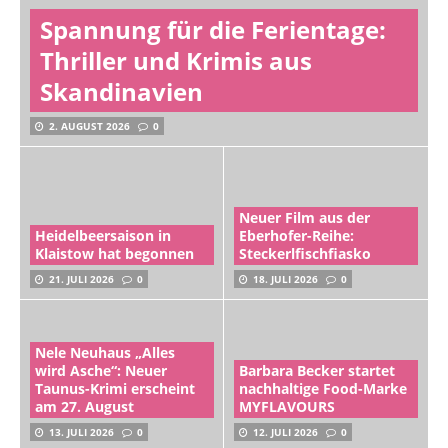
Spannung für die Ferientage:
Thriller und Krimis aus
Skandinavien
2. AUGUST 2026
0
Neuer Film aus der
Heidelbeersaison in
Eberhofer-Reihe:
Klaistow hat begonnen
Steckerlfischfiasko
21. JULI 2026
0
18. JULI 2026
0
Nele Neuhaus „Alles
wird Asche“: Neuer
Barbara Becker startet
Taunus-Krimi erscheint
nachhaltige Food-Marke
am 27. August
MYFLAVOURS
13. JULI 2026
0
12. JULI 2026
0