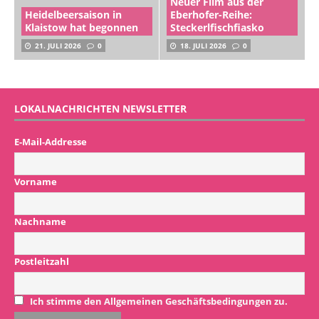
Neuer Film aus der
Heidelbeersaison in
Eberhofer-Reihe:
Klaistow hat begonnen
Steckerlfischfiasko
21. JULI 2026
0
18. JULI 2026
0
LOKALNACHRICHTEN NEWSLETTER
E-Mail-Addresse
Vorname
Nachname
Postleitzahl
Ich stimme den Allgemeinen Geschäftsbedingungen zu.