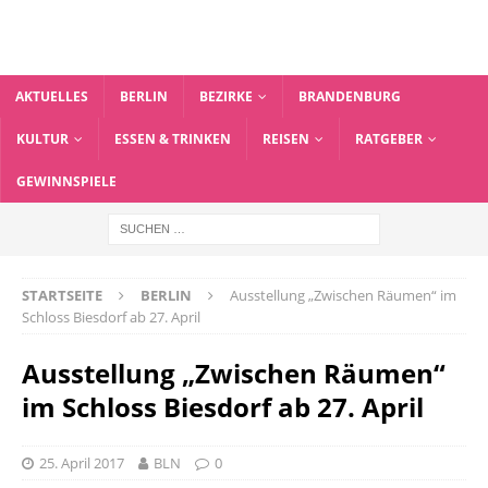
AKTUELLES
BERLIN
BEZIRKE
BRANDENBURG
KULTUR
ESSEN & TRINKEN
REISEN
RATGEBER
GEWINNSPIELE
STARTSEITE
BERLIN
Ausstellung „Zwischen Räumen“ im
Schloss Biesdorf ab 27. April
Ausstellung „Zwischen Räumen“
im Schloss Biesdorf ab 27. April
25. April 2017
BLN
0