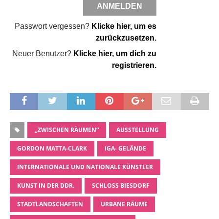
Passwort vergessen?
Klicke hier, um es
zurückzusetzen.
Neuer Benutzer?
Klicke hier, um dich zu
registrieren.
„ZWISCHEN RÄUMEN“
AUSSTELLUNG
GORDON MATTA-CLARK
IGA- GELÄNDE
INTERNATIONALE UND NATIONALE KÜNSTLER
KUNST IN DER DDR.
SCHLOSS BIESDORF
STADTLANDSCHAFTEN
URBANE RÄUME