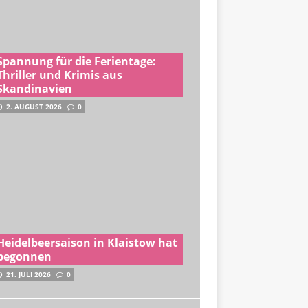
Spannung für die Ferientage:
Thriller und Krimis aus
Skandinavien
2. AUGUST 2026
0
Heidelbeersaison in Klaistow hat
begonnen
21. JULI 2026
0