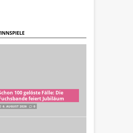
INNSPIELE
Schon 100 gelöste Fälle: Die
Fuchsbande feiert Jubiläum
6. AUGUST 2026
0