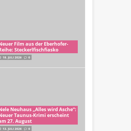
Neuer Film aus der Eberhofer-
Reihe: Steckerlfischfiasko
18. JULI 2026
0
Nele Neuhaus „Alles wird Asche“:
Neuer Taunus-Krimi erscheint
am 27. August
13. JULI 2026
0