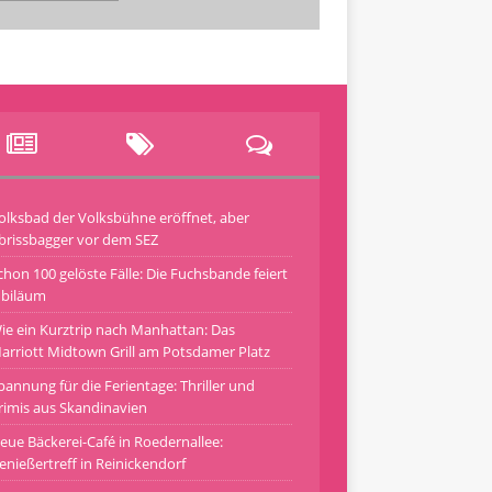
olksbad der Volksbühne eröffnet, aber
brissbagger vor dem SEZ
chon 100 gelöste Fälle: Die Fuchsbande feiert
ubiläum
ie ein Kurztrip nach Manhattan: Das
arriott Midtown Grill am Potsdamer Platz
pannung für die Ferientage: Thriller und
rimis aus Skandinavien
eue Bäckerei-Café in Roedernallee:
enießertreff in Reinickendorf