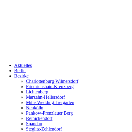
Aktuelles
Berlin
Bezirke
Charlottenburg-Wilmersdorf
Friedrichshain-Kreuzberg
Lichtenberg
Marzahn-Hellersdorf
Mitte-Wedding-Tiergarten
Neukölln
Pankow-Prenzlauer Berg
Reinickendorf
Spandau
Steglitz-Zehlendorf