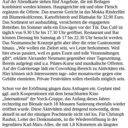
Auf der Abendkarte stehen fünf Angebote, die mit Beilagen
kombiniert werden können. Hauptgerichte mit und ohne Fleisch
ergänzen die Offerte. Das teuerste Gericht ist das Mokka Rinderfilet
mit Blumenkohlcreme, Kartoffelstroh und Blattsalat für 32,90 Euro.
Das Sortiment sei ausbaufähig, versicherten die engagierten
Betreiber. Im Sommer steht ein Eiswagen vor der Tür. Das Café ist
täglich von 9.30 Uhr bis 17.30 Uhr geöffnet. Restaurant und Bar
können Dienstag bis Samstag ab 17 bis 22.30 Uhr besucht werden.
Das Neumannsche Konzept geht aber über die reine Gastronomie
hinaus. „Wie wollen ein Zielort sein, wo Leute herkommen. Weil
hier etwas passiert, weil es gutes Essen und tolle Veranstaltungen
gibt“, erklärte Alexander Neumann gegenüber einer Tageszeitung.
Bereits aufgelegt sind u.a. Pilates-Kurse und musikalische Offerten.
Auf der Galerieetage lädt ein Coworking-Bereich zu Aktivitäten ein.
Hier können sich Interessenten tage- oder monatsweise gegen eine
Gebühr einmieten. Private Festivitäten sollen ebenfalls möglich sein.
Schon vor der Eröffnung gingen dazu Anfragen ein. Geplant sind
ggf. auch Kooperationen mit dem benachbarten Kino
„International“ der Yorck-Gruppe, das Anfang dieses Jahres
rechtzeitig zur Bienale nach 18 Monaten Sanierung ebenfalls wieder
eröffnet wurde. Diese Aktivitäten sind dringend notwendig, denn
aktuell ist auf der einstigen Prachtmeile nicht viel los. Für Christoph
Rauhut, Leiter des Denkmalamts, ist die Wiedereröffnung in der
legendären Karl-Marx-Allee, die mit 1,8 Kilometern als längstes