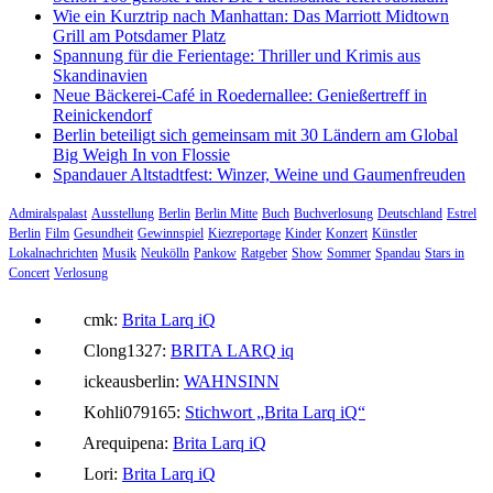
Wie ein Kurztrip nach Manhattan: Das Marriott Midtown
Grill am Potsdamer Platz
Spannung für die Ferientage: Thriller und Krimis aus
Skandinavien
Neue Bäckerei-Café in Roedernallee: Genießertreff in
Reinickendorf
Berlin beteiligt sich gemeinsam mit 30 Ländern am Global
Big Weigh In von Flossie
Spandauer Altstadtfest: Winzer, Weine und Gaumenfreuden
Admiralspalast
Ausstellung
Berlin
Berlin Mitte
Buch
Buchverlosung
Deutschland
Estrel
Berlin
Film
Gesundheit
Gewinnspiel
Kiezreportage
Kinder
Konzert
Künstler
Lokalnachrichten
Musik
Neukölln
Pankow
Ratgeber
Show
Sommer
Spandau
Stars in
Concert
Verlosung
cmk:
Brita Larq iQ
Clong1327:
BRITA LARQ iq
ickeausberlin:
WAHNSINN
Kohli079165:
Stichwort „Brita Larq iQ“
Arequipena:
Brita Larq iQ
Lori:
Brita Larq iQ