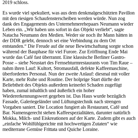
2019 schloss.
Es wurde viel spekuliert, was aus dem denkmalgeschützten Pavillon
mit den riesigen Schaufensterscheiben werden würde. Nun zog
dank des Engagements des Unternehmerehepaars Neumann wieder
Leben ein. „Wir haben uns sofort in das Objekt verliebt“, sagte
Natacha Neumann den Medien. Weder sie noch ihr Mann hätten in
der DDR gelebt, dennoch sei eine Verbindung zu dem Ort
entstanden.“ Die Freude auf die neue Bewirtschaftung sorgte schon
während der Bauphase für viel Furore. Zur Eröffnung Ende Mai
wurde das Café fast überrannt. Eine klassische Berliner Gastro-
Posse – siehe Neustart des Fernsehturmrestaurants von Tim Raue –
nahm ihren Lauf: Kultort, Stromausfall, defekte Kaffeemaschine,
überfordertes Personal. Nun der zweite Anlauf: diesmal mit voller
Karte, mehr Ruhe und Routine. Der holprige Start dürfte der
Beliebtheit des Objekts außerdem keinerlei Schaden zugefügt
haben, zumal inhaltlich und äußerlich ein hoher
Wiedererkennungswert gegeben ist. Das Haus wurde bezüglich
Fassade, Galeriegeländer und Lüftungstechnik nach strengen
Vorgaben saniert. Die Location fungiert als Restaurant, Café und
Bar. Namensgerecht stehen Kaffeespezialitäten, darunter natürlich
Mokka, Milch- und Eiskreationen auf der Karte. Zudem gibt es auch
„einfache Wohlfühlgerichte mit hochwertigen Zutaten“ wie
mediterrane Gemüse Frittata und Quiche Loraine.