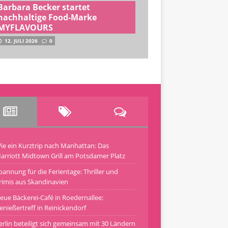
Barbara Becker startet
nachhaltige Food-Marke
MYFLAVOURS
12. JULI 2026
0
ie ein Kurztrip nach Manhattan: Das
arriott Midtown Grill am Potsdamer Platz
pannung für die Ferientage: Thriller und
rimis aus Skandinavien
eue Bäckerei-Café in Roedernallee:
enießertreff in Reinickendorf
erlin beteiligt sich gemeinsam mit 30 Ländern