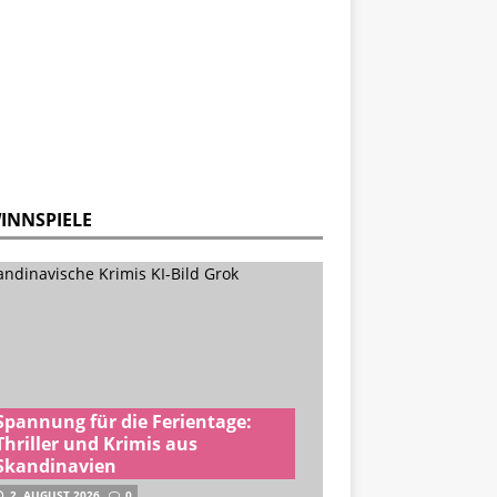
INNSPIELE
Spannung für die Ferientage:
Thriller und Krimis aus
Skandinavien
2. AUGUST 2026
0