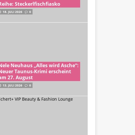
Reihe: Steckerlfischfiasko
18. JULI 2026
0
Nele Neuhaus „Alles wird Asche“:
Neuer Taunus-Krimi erscheint
am 27. August
13. JULI 2026
0