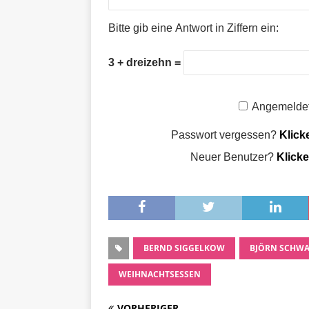
Bitte gib eine Antwort in Ziffern ein:
3 + dreizehn =
Angemeldet
Passwort vergessen?
Klick
Neuer Benutzer?
Klicke
BERND SIGGELKOW
BJÖRN SCHW
WEIHNACHTSESSEN
VORHERIGER