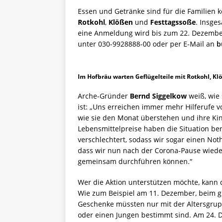
Essen und Getränke sind für die Familien k
Rotkohl
,
Klößen
und
Festtagssoße
. Insge
eine Anmeldung wird bis zum 22. Dezember 
unter 030-9928888-00 oder per E-Mail an
b
Im Hofbräu warten Geflügelteile mit Rotkohl, Kl
Arche-Gründer
Bernd Siggelkow
weiß, wie 
ist: „Uns erreichen immer mehr Hilferufe v
wie sie den Monat überstehen und ihre Kin
Lebensmittelpreise haben die Situation be
verschlechtert, sodass wir sogar einen Not
dass wir nun nach der Corona-Pause wiede
gemeinsam durchführen können.“
Wer die Aktion unterstützen möchte, kann
Wie zum Beispiel am 11. Dezember, beim 
Geschenke müssten nur mit der Altersgrup
oder einen Jungen bestimmt sind. Am 24.