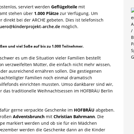
ostenlos, serviert werden
Geflügelteile
mit
samt stehen über
1.000 Plätze
zur Verfügung. Um
direkt bei der ARCHE gebeten. Dies ist telefonisch
uero@kinderprojekt-arche.de
möglich.
ößen und viel Soße auf bis zu 1.000 Teilnehmer.
schwer es um die Situation vieler Familien bestellt
on verzweifelten Mütter, die einfach nicht mehr wissen,
der ausreichend ernähren sollen. Die gestiegenen
nachteiligter Familien noch einmal dramatisch
hilfefonds einrichten mussten. Umso dankbarer sind wir,
r das traditionelle Weihnachtsessen im HOFBRÄU Berlin
 dafür gerne verpackte Geschenke im
HOFBRÄU
abgeben.
großen
Adventsbrunch
mit
Christian Bahrmann
. Die
pe markiert werden und ob sie für ein Mädchen
 Dezember werden die Geschenke dann an die Kinder