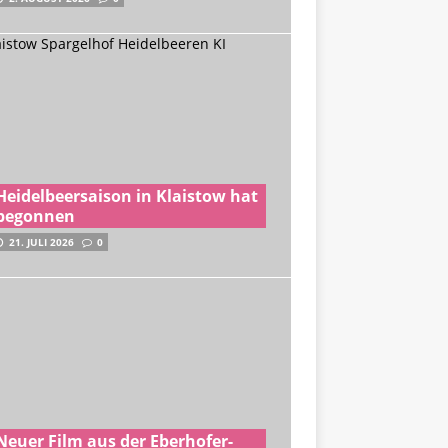
Heidelbeersaison in Klaistow hat
begonnen
21. JULI 2026
0
Neuer Film aus der Eberhofer-