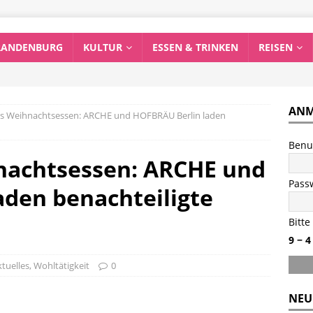
RANDENBURG
KULTUR
ESSEN & TRINKEN
REISEN
ANM
s Weihnachtsessen: ARCHE und HOFBRÄU Berlin laden
Benu
nachtsessen: ARCHE und
Pass
den benachteiligte
Bitte
9 − 4
tuelles
,
Wohltätigkeit
0
NEU