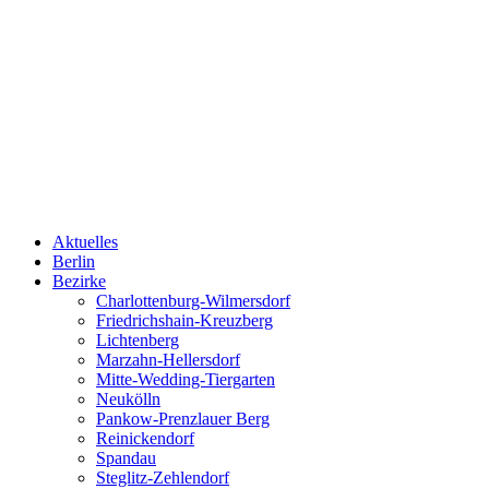
Aktuelles
Berlin
Bezirke
Charlottenburg-Wilmersdorf
Friedrichshain-Kreuzberg
Lichtenberg
Marzahn-Hellersdorf
Mitte-Wedding-Tiergarten
Neukölln
Pankow-Prenzlauer Berg
Reinickendorf
Spandau
Steglitz-Zehlendorf