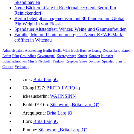
Skandinavien
Neue Bäckerei-Café in Roedernallee: Genießertreff in
Reinickendorf
Berlin beteiligt sich gemeinsam mit 30 Ländern am Global
Big Weigh In von Flossie
Spandauer Altstadtfest: Winzer, Weine und Gaumenfreuden
Familie, Mut und Unternehmergeist: Neuer REWE-Markt
eröffnet in Wittenau
Admiralspalast
Ausstellung
Berlin
Berlin Mitte
Buch
Buchverlosung
Deutschland
Estrel
Berlin
Film
Gesundheit
Gewinnspiel
Kiezreportage
Kinder
Konzert
Künstler
Lokalnachrichten
Musik
Neukölln
Pankow
Ratgeber
Show
Sommer
Spandau
Stars in
Concert
Verlosung
cmk:
Brita Larq iQ
Clong1327:
BRITA LARQ iq
ickeausberlin:
WAHNSINN
Kohli079165:
Stichwort „Brita Larq iQ“
Arequipena:
Brita Larq iQ
Lori:
Brita Larq iQ
Pumpe:
Stichwort „Brita Larq iQ“