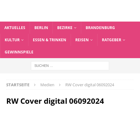
AKTUELLES
BERLIN
BEZIRKE
BRANDENBURG
KULTUR
ESSEN & TRINKEN
REISEN
RATGEBER
GEWINNSPIELE
STARTSEITE
Medien
RW Cover digital 06092024
RW Cover digital 06092024