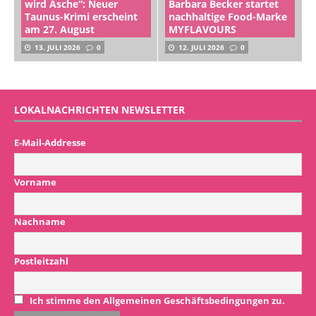
wird Asche“: Neuer
Barbara Becker startet
Taunus-Krimi erscheint
nachhaltige Food-Marke
am 27. August
MYFLAVOURS
13. JULI 2026
0
12. JULI 2026
0
LOKALNACHRICHTEN NEWSLETTER
E-Mail-Addresse
Vorname
Nachname
Postleitzahl
Ich stimme den Allgemeinen Geschäftsbedingungen zu.