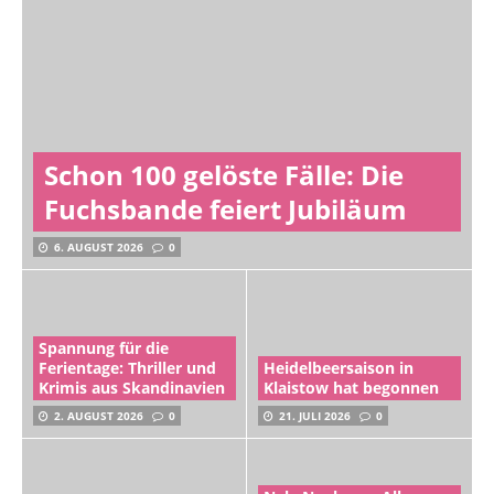
Schon 100 gelöste Fälle: Die
Fuchsbande feiert Jubiläum
6. AUGUST 2026
0
Spannung für die
Ferientage: Thriller und
Heidelbeersaison in
Krimis aus Skandinavien
Klaistow hat begonnen
2. AUGUST 2026
0
21. JULI 2026
0