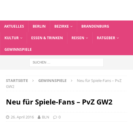
AKTUELLES
BERLIN
BEZIRKE
BRANDENBURG
KULTUR
ESSEN & TRINKEN
REISEN
RATGEBER
GEWINNSPIELE
STARTSEITE
GEWINNSPIELE
Neu für Spiele-Fans – PvZ
GW2
Neu für Spiele-Fans – PvZ GW2
26. April 2016
BLN
0