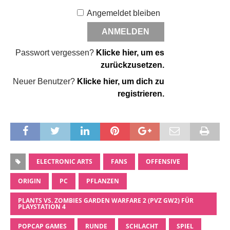
Angemeldet bleiben
Passwort vergessen?
Klicke hier, um es
zurückzusetzen.
Neuer Benutzer?
Klicke hier, um dich zu
registrieren.
ELECTRONIC ARTS
FANS
OFFENSIVE
ORIGIN
PC
PFLANZEN
PLANTS VS. ZOMBIES GARDEN WARFARE 2 (PVZ GW2) FÜR
PLAYSTATION 4
POPCAP GAMES
RUNDE
SCHLACHT
SPIEL