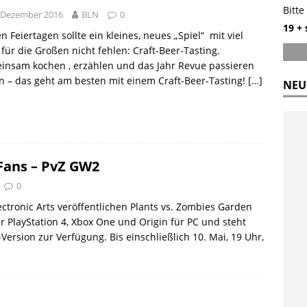
Bitte
 Dezember 2016
BLN
0
19 +
n Feiertagen sollte ein kleines, neues „Spiel“ mit viel
für die Großen nicht fehlen: Craft-Beer-Tasting.
insam kochen , erzählen und das Jahr Revue passieren
n – das geht am besten mit einem Craft-Beer-Tasting!
[…]
NEU
-Fans – PvZ GW2
0
tronic Arts veröffentlichen Plants vs. Zombies Garden
r PlayStation 4, Xbox One und Origin für PC und steht
l-Version zur Verfügung. Bis einschließlich 10. Mai, 19 Uhr,