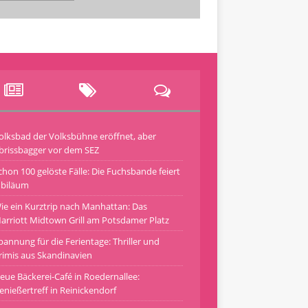
olksbad der Volksbühne eröffnet, aber
brissbagger vor dem SEZ
chon 100 gelöste Fälle: Die Fuchsbande feiert
ubiläum
ie ein Kurztrip nach Manhattan: Das
arriott Midtown Grill am Potsdamer Platz
pannung für die Ferientage: Thriller und
rimis aus Skandinavien
eue Bäckerei-Café in Roedernallee:
enießertreff in Reinickendorf