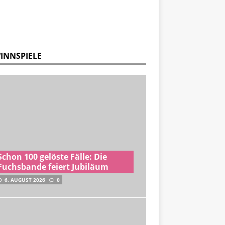
INNSPIELE
Schon 100 gelöste Fälle: Die
Fuchsbande feiert Jubiläum
6. AUGUST 2026
0