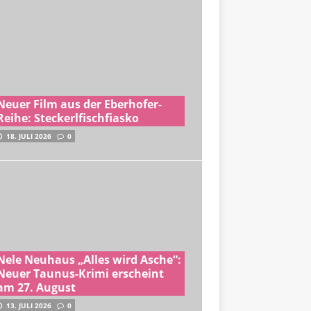
Neuer Film aus der Eberhofer-
Reihe: Steckerlfischfiasko
18. JULI 2026
0
Nele Neuhaus „Alles wird Asche“:
Neuer Taunus-Krimi erscheint
am 27. August
13. JULI 2026
0