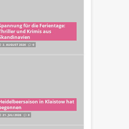
Spannung für die Ferientage:
Thriller und Krimis aus
Skandinavien
2. AUGUST 2026
0
Heidelbeersaison in Klaistow hat
begonnen
21. JULI 2026
0