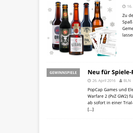
16.
Zu de
Spaß 
Geme
lasse
Neu für Spiele
GEWINNSPIELE
26. April 2016
BLN
PopCap Games und Elec
Warfare 2 (PvZ GW2) fü
ab sofort in einer Tria
[…]