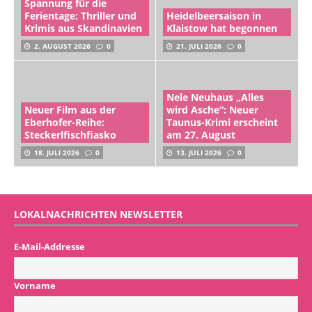
Spannung für die
Ferientage: Thriller und
Heidelbeersaison in
Krimis aus Skandinavien
Klaistow hat begonnen
2. AUGUST 2026
0
21. JULI 2026
0
Nele Neuhaus „Alles
Neuer Film aus der
wird Asche“: Neuer
Eberhofer-Reihe:
Taunus-Krimi erscheint
Steckerlfischfiasko
am 27. August
18. JULI 2026
0
13. JULI 2026
0
LOKALNACHRICHTEN NEWSLETTER
E-Mail-Addresse
Vorname