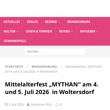
AKTUELLES
BERLIN
BEZIRKE
BRANDENBURG
KULTUR
ESSEN & TRINKEN
REISEN
RATGEBER
GEWINNSPIELE
STARTSEITE
BRANDENBURG
Mittelalterfest „MYTHAN“
am 4. und 5. Juli 2026 in Woltersdorf
Mittelalterfest „MYTHAN“ am 4.
und 5. Juli 2026 in Woltersdorf
2. Juli 2026
Sebastian Otto
0