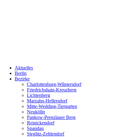
Aktuelles
Berlin
Bezirke
Charlottenburg-Wilmersdorf
Friedrichshain-Kreuzberg
Lichtenberg
Marzahn-Hellersdorf
Mitte-Wedding-Tiergarten
Neukölln
Pankow-Prenzlauer Berg
Reinickendorf
Spandau
Steglitz-Zehlendorf