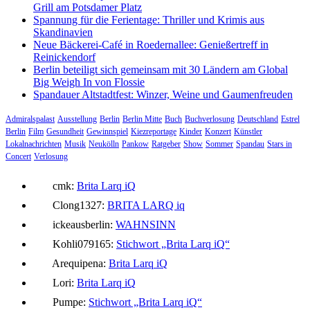
Grill am Potsdamer Platz
Spannung für die Ferientage: Thriller und Krimis aus
Skandinavien
Neue Bäckerei-Café in Roedernallee: Genießertreff in
Reinickendorf
Berlin beteiligt sich gemeinsam mit 30 Ländern am Global
Big Weigh In von Flossie
Spandauer Altstadtfest: Winzer, Weine und Gaumenfreuden
Admiralspalast
Ausstellung
Berlin
Berlin Mitte
Buch
Buchverlosung
Deutschland
Estrel
Berlin
Film
Gesundheit
Gewinnspiel
Kiezreportage
Kinder
Konzert
Künstler
Lokalnachrichten
Musik
Neukölln
Pankow
Ratgeber
Show
Sommer
Spandau
Stars in
Concert
Verlosung
cmk:
Brita Larq iQ
Clong1327:
BRITA LARQ iq
ickeausberlin:
WAHNSINN
Kohli079165:
Stichwort „Brita Larq iQ“
Arequipena:
Brita Larq iQ
Lori:
Brita Larq iQ
Pumpe:
Stichwort „Brita Larq iQ“