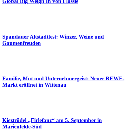
Global Big Weigh In von Flossie
Spandauer Altstadtfest: Winzer, Weine und
Gaumenfreuden
Familie, Mut und Unternehmergeist: Neuer REWE-
Markt eröffnet in Wittenau
Kieztrödel „Firlefanz“ am 5. September in
Marienfelde-Süd