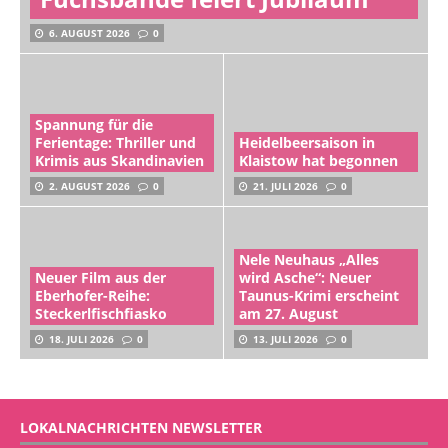
6. AUGUST 2026
0
Spannung für die
Ferientage: Thriller und
Heidelbeersaison in
Krimis aus Skandinavien
Klaistow hat begonnen
2. AUGUST 2026
0
21. JULI 2026
0
Nele Neuhaus „Alles
Neuer Film aus der
wird Asche“: Neuer
Eberhofer-Reihe:
Taunus-Krimi erscheint
Steckerlfischfiasko
am 27. August
18. JULI 2026
0
13. JULI 2026
0
LOKALNACHRICHTEN NEWSLETTER