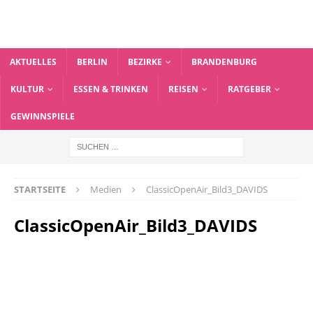
AKTUELLES
BERLIN
BEZIRKE
BRANDENBURG
KULTUR
ESSEN & TRINKEN
REISEN
RATGEBER
GEWINNSPIELE
STARTSEITE
Medien
ClassicOpenAir_Bild3_DAVIDS
ClassicOpenAir_Bild3_DAVIDS