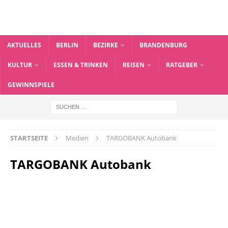
AKTUELLES
BERLIN
BEZIRKE
BRANDENBURG
KULTUR
ESSEN & TRINKEN
REISEN
RATGEBER
GEWINNSPIELE
STARTSEITE
Medien
TARGOBANK Autobank
TARGOBANK Autobank