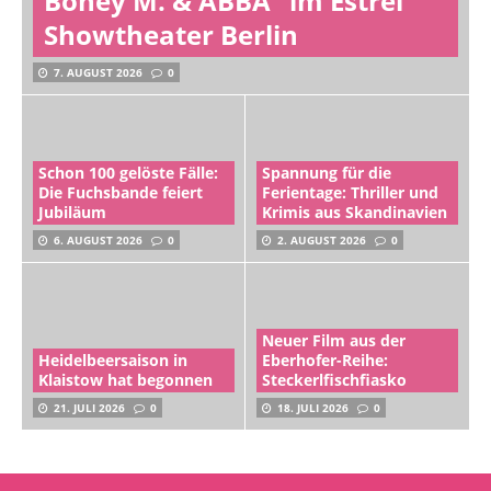
Boney M. & ABBA“ im Estrel
Showtheater Berlin
7. AUGUST 2026
0
Schon 100 gelöste Fälle:
Spannung für die
Die Fuchsbande feiert
Ferientage: Thriller und
Jubiläum
Krimis aus Skandinavien
6. AUGUST 2026
0
2. AUGUST 2026
0
Neuer Film aus der
Heidelbeersaison in
Eberhofer-Reihe:
Klaistow hat begonnen
Steckerlfischfiasko
21. JULI 2026
0
18. JULI 2026
0