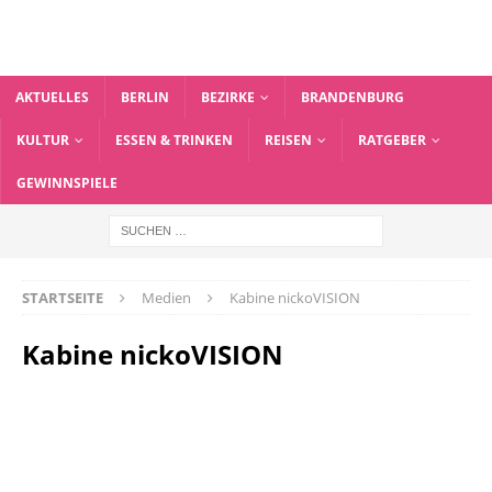
AKTUELLES
BERLIN
BEZIRKE
BRANDENBURG
KULTUR
ESSEN & TRINKEN
REISEN
RATGEBER
GEWINNSPIELE
STARTSEITE
Medien
Kabine nickoVISION
Kabine nickoVISION