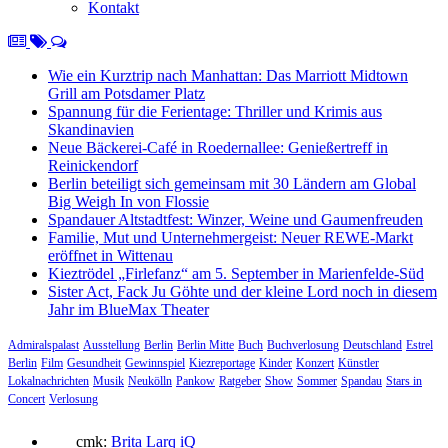
Kontakt
Wie ein Kurztrip nach Manhattan: Das Marriott Midtown
Grill am Potsdamer Platz
Spannung für die Ferientage: Thriller und Krimis aus
Skandinavien
Neue Bäckerei-Café in Roedernallee: Genießertreff in
Reinickendorf
Berlin beteiligt sich gemeinsam mit 30 Ländern am Global
Big Weigh In von Flossie
Spandauer Altstadtfest: Winzer, Weine und Gaumenfreuden
Familie, Mut und Unternehmergeist: Neuer REWE-Markt
eröffnet in Wittenau
Kieztrödel „Firlefanz“ am 5. September in Marienfelde-Süd
Sister Act, Fack Ju Göhte und der kleine Lord noch in diesem
Jahr im BlueMax Theater
Admiralspalast
Ausstellung
Berlin
Berlin Mitte
Buch
Buchverlosung
Deutschland
Estrel
Berlin
Film
Gesundheit
Gewinnspiel
Kiezreportage
Kinder
Konzert
Künstler
Lokalnachrichten
Musik
Neukölln
Pankow
Ratgeber
Show
Sommer
Spandau
Stars in
Concert
Verlosung
cmk:
Brita Larq iQ