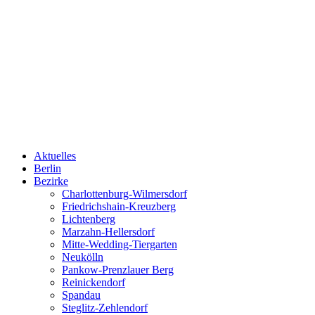
Aktuelles
Berlin
Bezirke
Charlottenburg-Wilmersdorf
Friedrichshain-Kreuzberg
Lichtenberg
Marzahn-Hellersdorf
Mitte-Wedding-Tiergarten
Neukölln
Pankow-Prenzlauer Berg
Reinickendorf
Spandau
Steglitz-Zehlendorf