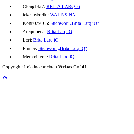
Clong1327:
BRITA LARQ iq
ickeausberlin:
WAHNSINN
Kohli079165:
Stichwort „Brita Larq iQ“
Arequipena:
Brita Larq iQ
Lori:
Brita Larq iQ
Pumpe:
Stichwort „Brita Larq iQ“
Memmingen:
Brita Larq iQ
Copyright: Lokalnachrichten Verlags GmbH