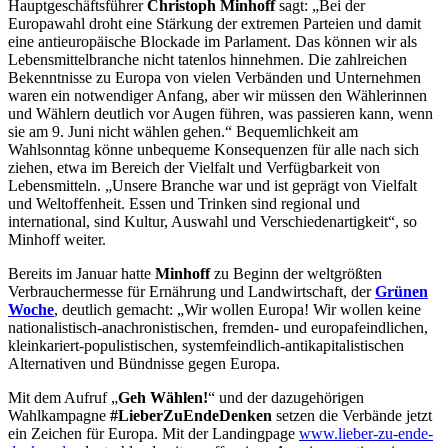
Hauptgeschäftsführer
Christoph Minhoff
sagt: „Bei der
Europawahl droht eine Stärkung der extremen Parteien und damit
eine antieuropäische Blockade im Parlament. Das können wir als
Lebensmittelbranche nicht tatenlos hinnehmen. Die zahlreichen
Bekenntnisse zu Europa von vielen Verbänden und Unternehmen
waren ein notwendiger Anfang, aber wir müssen den Wählerinnen
und Wählern deutlich vor Augen führen, was passieren kann, wenn
sie am 9. Juni nicht wählen gehen.“ Bequemlichkeit am
Wahlsonntag könne unbequeme Konsequenzen für alle nach sich
ziehen, etwa im Bereich der Vielfalt und Verfügbarkeit von
Lebensmitteln. „Unsere Branche war und ist geprägt von Vielfalt
und Weltoffenheit. Essen und Trinken sind regional und
international, sind Kultur, Auswahl und Verschiedenartigkeit“, so
Minhoff weiter.
Bereits im Januar hatte
Minhoff
zu Beginn der weltgrößten
Verbrauchermesse für Ernährung und Landwirtschaft, der
Grünen
Woche
, deutlich gemacht: „Wir wollen Europa! Wir wollen keine
nationalistisch-anachronistischen, fremden- und europafeindlichen,
kleinkariert-populistischen, systemfeindlich-antikapitalistischen
Alternativen und Bündnisse gegen Europa.
Mit dem Aufruf „
Geh Wählen!
“ und der dazugehörigen
Wahlkampagne
#LieberZuEndeDenken
setzen die Verbände jetzt
ein Zeichen für Europa. Mit der Landingpage
www.lieber-zu-ende-