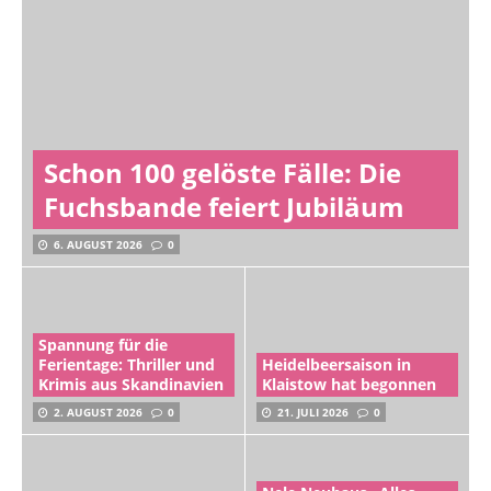
Schon 100 gelöste Fälle: Die
Fuchsbande feiert Jubiläum
6. AUGUST 2026
0
Spannung für die
Ferientage: Thriller und
Heidelbeersaison in
Krimis aus Skandinavien
Klaistow hat begonnen
2. AUGUST 2026
0
21. JULI 2026
0