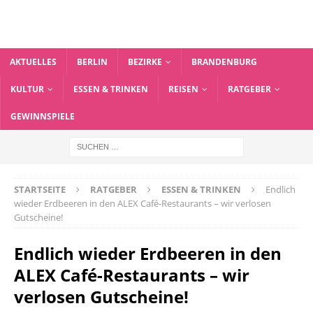
AKTUELLES
BERLIN
BEZIRKE
BRANDENBURG
KULTUR
ESSEN & TRINKEN
REISEN
RATGEBER
GEWINNSPIELE
STARTSEITE
RATGEBER
ESSEN & TRINKEN
Endlich
wieder Erdbeeren in den ALEX Café-Restaurants – wir verlosen
Gutscheine!
Endlich wieder Erdbeeren in den
ALEX Café-Restaurants – wir
verlosen Gutscheine!