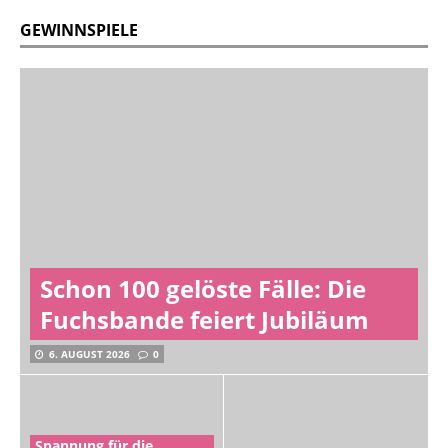
GEWINNSPIELE
Schon 100 gelöste Fälle: Die
Fuchsbande feiert Jubiläum
6. AUGUST 2026
0
Spannung für die