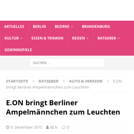
AKTUELLES
BERLIN
BEZIRKE
BRANDENBURG
KULTUR
ESSEN & TRINKEN
REISEN
RATGEBER
GEWINNSPIELE
STARTSEITE
RATGEBER
AUTO & VERKEHR
E.ON
bringt Berliner Ampelmännchen zum Leuchten
E.ON bringt Berliner
Ampelmännchen zum Leuchten
6. Dezember 2015
BLN
0