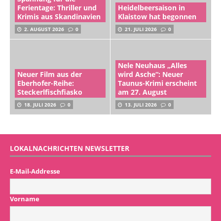
Ferientage: Thriller und
Heidelbeersaison in
Krimis aus Skandinavien
Klaistow hat begonnen
2. AUGUST 2026
0
21. JULI 2026
0
Nele Neuhaus „Alles
Neuer Film aus der
wird Asche“: Neuer
Eberhofer-Reihe:
Taunus-Krimi erscheint
Steckerlfischfiasko
am 27. August
18. JULI 2026
0
13. JULI 2026
0
LOKALNACHRICHTEN NEWSLETTER
E-Mail-Addresse
Vorname