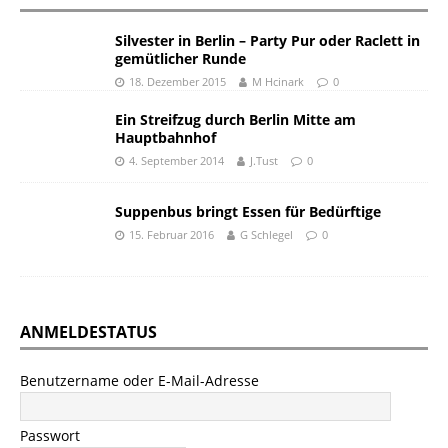
Silvester in Berlin – Party Pur oder Raclett in
gemütlicher Runde
18. Dezember 2015
M Hcinark
0
Ein Streifzug durch Berlin Mitte am
Hauptbahnhof
4. September 2014
J.Tust
0
Suppenbus bringt Essen für Bedürftige
15. Februar 2016
G Schlegel
0
ANMELDESTATUS
Benutzername oder E-Mail-Adresse
Passwort