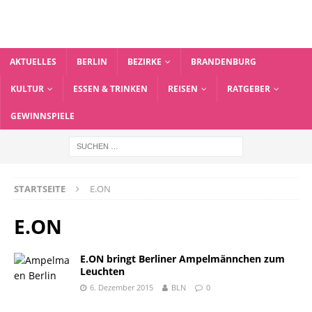
AKTUELLES
BERLIN
BEZIRKE
BRANDENBURG
KULTUR
ESSEN & TRINKEN
REISEN
RATGEBER
GEWINNSPIELE
STARTSEITE
E.ON
E.ON
E.ON bringt Berliner Ampelmännchen zum
Leuchten
6. Dezember 2015
BLN
0