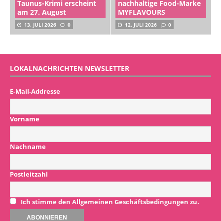
Taunus-Krimi erscheint
nachhaltige Food-Marke
am 27. August
MYFLAVOURS
13. JULI 2026
0
12. JULI 2026
0
LOKALNACHRICHTEN NEWSLETTER
E-Mail-Addresse
Vorname
Nachname
Postleitzahl
Ich stimme den Allgemeinen Geschäftsbedingungen zu.