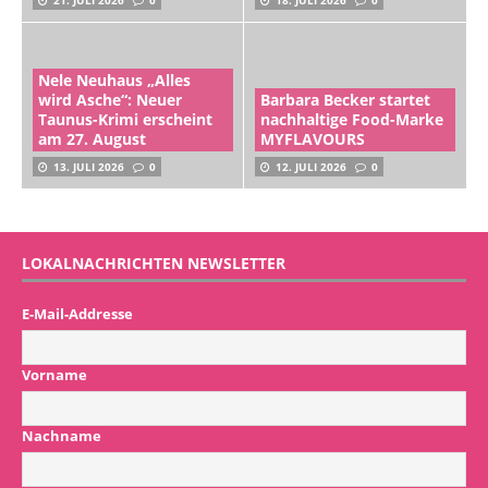
21. JULI 2026
0
18. JULI 2026
0
Nele Neuhaus „Alles
wird Asche“: Neuer
Barbara Becker startet
Taunus-Krimi erscheint
nachhaltige Food-Marke
am 27. August
MYFLAVOURS
13. JULI 2026
0
12. JULI 2026
0
LOKALNACHRICHTEN NEWSLETTER
E-Mail-Addresse
Vorname
Nachname