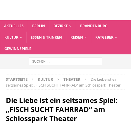
AKTUELLES
BERLIN
BEZIRKE
BRANDENBURG
KULTUR
ESSEN & TRINKEN
REISEN
RATGEBER
GEWINNSPIELE
STARTSEITE
KULTUR
THEATER
Die Liebe ist ein
seltsames Spiel: „FISCH SUCHT FAHRRAD“ am Schlosspark Theater
Die Liebe ist ein seltsames Spiel:
„FISCH SUCHT FAHRRAD“ am
Schlosspark Theater