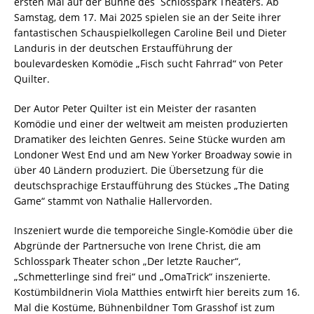
ersten Mal auf der Bühne des Schlosspark Theaters. Ab
Samstag, dem 17. Mai 2025 spielen sie an der Seite ihrer
fantastischen Schauspielkollegen Caroline Beil und Dieter
Landuris in der deutschen Erstaufführung der
boulevardesken Komödie „Fisch sucht Fahrrad“ von Peter
Quilter.
Der Autor Peter Quilter ist ein Meister der rasanten
Komödie und einer der weltweit am meisten produzierten
Dramatiker des leichten Genres. Seine Stücke wurden am
Londoner West End und am New Yorker Broadway sowie in
über 40 Ländern produziert. Die Übersetzung für die
deutschsprachige Erstaufführung des Stückes „The Dating
Game“ stammt von Nathalie Hallervorden.
Inszeniert wurde die temporeiche Single-Komödie über die
Abgründe der Partnersuche von Irene Christ, die am
Schlosspark Theater schon „Der letzte Raucher“,
„Schmetterlinge sind frei“ und „OmaTrick“ inszenierte.
Kostümbildnerin Viola Matthies entwirft hier bereits zum 16.
Mal die Kostüme, Bühnenbildner Tom Grasshof ist zum