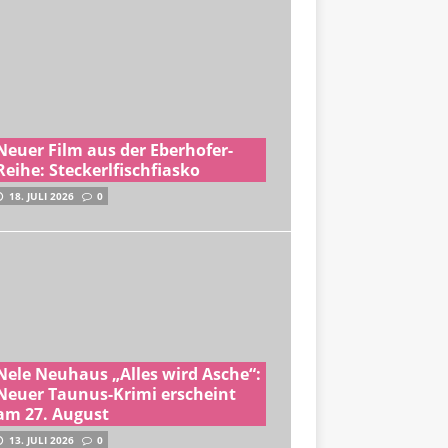
Neuer Film aus der Eberhofer-
Reihe: Steckerlfischfiasko
18. JULI 2026
0
Nele Neuhaus „Alles wird Asche“:
Neuer Taunus-Krimi erscheint
am 27. August
13. JULI 2026
0