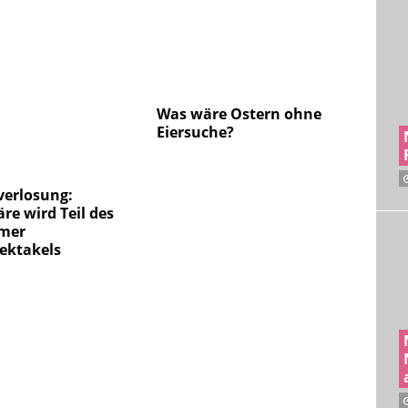
Was wäre Ostern ohne
Eiersuche?
verlosung:
re wird Teil des
mer
ektakels