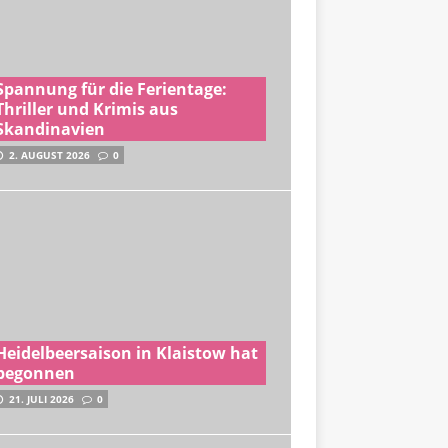
Spannung für die Ferientage:
Thriller und Krimis aus
Skandinavien
2. AUGUST 2026
0
Heidelbeersaison in Klaistow hat
begonnen
21. JULI 2026
0