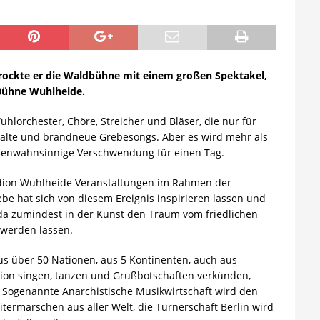
n rockte er die Waldbühne mit einem großen Spektakel,
 –Bühne Wuhlheide.
lorchester, Chöre, Streicher und Bläser, die nur für
lte und brandneue Grebesongs. Aber es wird mehr als
größenwahnsinnige Verschwendung für einen Tag.
adion Wuhlheide Veranstaltungen im Rahmen der
ebe hat sich von diesem Ereignis inspirieren lassen und
a zumindest in der Kunst den Traum vom friedlichen
werden lassen.
s über 50 Nationen, aus 5 Kontinenten, auch aus
on singen, tanzen und Grußbotschaften verkünden,
e Sogenannte Anarchistische Musikwirtschaft wird den
termärschen aus aller Welt, die Turnerschaft Berlin wird