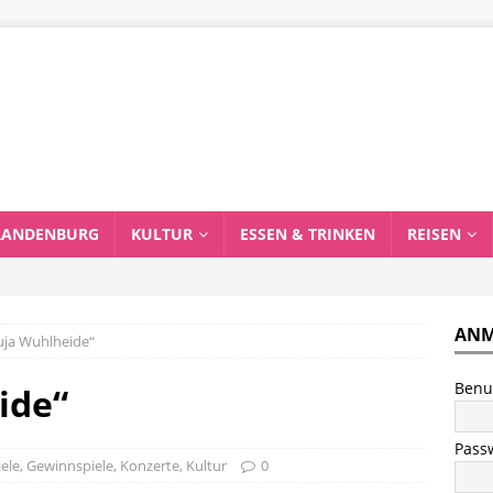
RANDENBURG
KULTUR
ESSEN & TRINKEN
REISEN
ANM
luja Wuhlheide“
Benu
ide“
Pass
ele
,
Gewinnspiele
,
Konzerte
,
Kultur
0