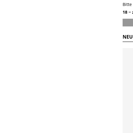
Bitte
18 −
NEU