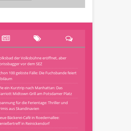
olksbad der Volksbühne eröffnet, aber
brissbagger vor dem SEZ
chon 100 gelöste Fälle: Die Fuchsbande feiert
ubiläum
ie ein Kurztrip nach Manhattan: Das
arriott Midtown Grill am Potsdamer Platz
pannung für die Ferientage: Thriller und
rimis aus Skandinavien
eue Bäckerei-Café in Roedernallee:
enießertreff in Reinickendorf