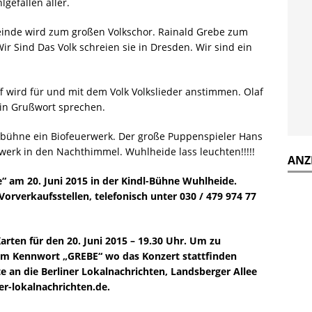
gefallen aller.
einde wird zum großen Volkschor. Rainald Grebe zum
ir Sind Das Volk schreien sie in Dresden. Wir sind ein
 wird für und mit dem Volk Volkslieder anstimmen. Olaf
ein Grußwort sprechen.
dbühne ein Biofeuerwerk. Der große Puppenspieler Hans
werk in den Nachthimmel. Wuhlheide lass leuchten!!!!!
ANZ
“ am 20. Juni 2015 in der Kindl-Bühne Wuhlheide.
Vorverkaufsstellen, telefonisch unter 030 / 479 974 77
arten für den 20. Juni 2015 – 19.30 Uhr. Um zu
dem Kennwort „GREBE“ wo das Konzert stattfinden
te an die Berliner Lokalnachrichten, Landsberger Allee
er-lokalnachrichten.de.