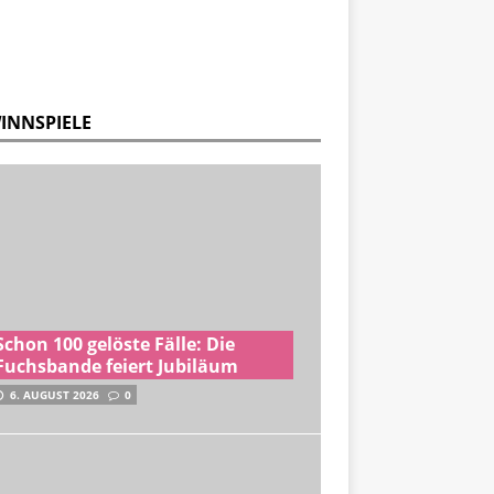
INNSPIELE
Schon 100 gelöste Fälle: Die
Fuchsbande feiert Jubiläum
6. AUGUST 2026
0