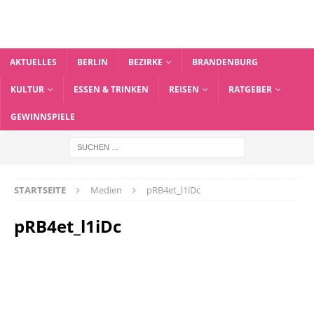
AKTUELLES
BERLIN
BEZIRKE
BRANDENBURG
KULTUR
ESSEN & TRINKEN
REISEN
RATGEBER
GEWINNSPIELE
STARTSEITE
Medien
pRB4et_l1iDc
pRB4et_l1iDc