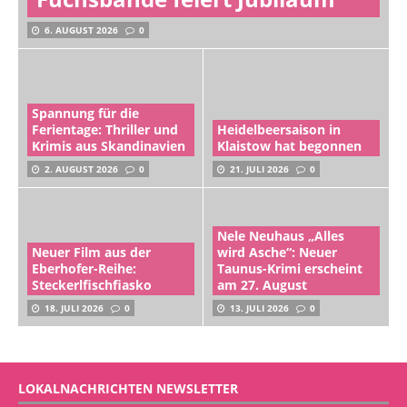
6. AUGUST 2026
0
Spannung für die
Ferientage: Thriller und
Heidelbeersaison in
Krimis aus Skandinavien
Klaistow hat begonnen
2. AUGUST 2026
0
21. JULI 2026
0
Nele Neuhaus „Alles
Neuer Film aus der
wird Asche“: Neuer
Eberhofer-Reihe:
Taunus-Krimi erscheint
Steckerlfischfiasko
am 27. August
18. JULI 2026
0
13. JULI 2026
0
LOKALNACHRICHTEN NEWSLETTER