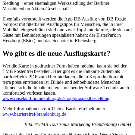
Siedlung – einer ehemaligen Werkssiedlung der Berliner
Maschinenbau Aktien-Gesellschaft.
Ebenfalls vorgestellt werden die App DB Ausflug von DB Regio
Nordost mit filterbaren Ausflugstipps für Menschen, die in ihrer
Mobilität eingeschränkt sind und zwei Top-Unterkünfte, die sich auf
Gäste mit Behinderungen spezialisiert haben: der ElsterPark in
Herzberg (Elster) und das Seehotel in Rheinsberg.
Wo gibt es die neue Ausflugskarte?
Wer die Karte in gedruckter Form haben möchte, kann sie bei der
TMB kostenfrei bestellen. Hier gibt es die Faltkarte zudem als
barrierefreies PDF zum Herunterladen, die in Koproduktion mit
terra press entstanden ist. Blinde und sehbehinderte Menschen
können sich die Inhalte mit entsprechender Software-Technik auch
komfortabel vorlesen lassen.
www.reiseland-brandenburg.de/shop/prospektbestellung
Mehr Informationen zum Thema Barrierefreiheit unter
www.barrierefrei-brandenburg.de
Bild: ©TMB Tourismus-Marketing Brandenburg GmbH,
Dieser Inhalt ist nur für registrierte Nutzer sichtbar. Wenn Sie sich