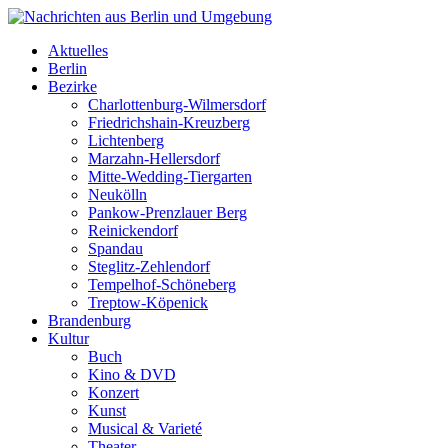
Aktuelles
Berlin
Bezirke
Charlottenburg-Wilmersdorf
Friedrichshain-Kreuzberg
Lichtenberg
Marzahn-Hellersdorf
Mitte-Wedding-Tiergarten
Neukölln
Pankow-Prenzlauer Berg
Reinickendorf
Spandau
Steglitz-Zehlendorf
Tempelhof-Schöneberg
Treptow-Köpenick
Brandenburg
Kultur
Buch
Kino & DVD
Konzert
Kunst
Musical & Varieté
Theater