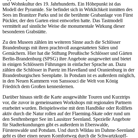
und Wohnkultur des 19. Jahrhunderts. Ein Höhepunkt ist das
Modell der Pyramide. Sie befindet sich in Wirklichkeit inmitten des
Sees im Branitzer Parks und ist die berühmte Grabanlage von Fürst
Pückler, der den Garten einst entworfen hatte. Das Tastmodell
vermittelt auf sinnliche Weise die monumentale Wirkung dieser
besonderen Grabstätte.
Zu den Museen zählen im weiteren Sinne auch die Schlösser
Brandenburgs mit ihren prachtvoll ausgestatteten Sälen und
Gemächern. Hier hat die Stiftung Preußische Schlösser und Gärten
Berlin-Brandenburg (SPSG) ihre Angebote ausgeweitet und bietet
in einigen Schlössern Führungen in einfacher Sprache an. Dazu
zählen die Schlösser in Paretz im Havelland und Oranienburg in der
Brandenburgischen Seenplatte. In Potsdam ist es außerdem möglich,
in den Neuen Kammern von Sanssouci die Welt von König
Friedrich dem Großen kennenlernen.
Darüber hinaus stellt die Karte ausgewählte Touren und Kurztrips
vor, die zuvor in gemeinsamen Workshops mit regionalen Partnern
erarbeitet wurden. Beispielsweise mit dem Handbike oder Rollfiets
aktiv durch die Natur rollen auf der Flaeming-Skate oder rund um
den Senftenberger See im Lausitzer Seenland. Spezielle Angebote
für Stadterkundungen gibt es außerdem in Eberswalde,
Fürstenwalde und Potsdam. Und durch Wildau im Dahme-Seenland
geht es über einen neuen Komfortweg durch die Schwartzkopff-