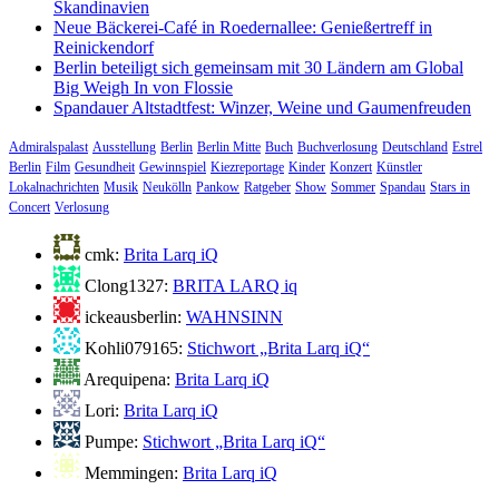
Skandinavien
Neue Bäckerei-Café in Roedernallee: Genießertreff in
Reinickendorf
Berlin beteiligt sich gemeinsam mit 30 Ländern am Global
Big Weigh In von Flossie
Spandauer Altstadtfest: Winzer, Weine und Gaumenfreuden
Admiralspalast
Ausstellung
Berlin
Berlin Mitte
Buch
Buchverlosung
Deutschland
Estrel
Berlin
Film
Gesundheit
Gewinnspiel
Kiezreportage
Kinder
Konzert
Künstler
Lokalnachrichten
Musik
Neukölln
Pankow
Ratgeber
Show
Sommer
Spandau
Stars in
Concert
Verlosung
cmk:
Brita Larq iQ
Clong1327:
BRITA LARQ iq
ickeausberlin:
WAHNSINN
Kohli079165:
Stichwort „Brita Larq iQ“
Arequipena:
Brita Larq iQ
Lori:
Brita Larq iQ
Pumpe:
Stichwort „Brita Larq iQ“
Memmingen:
Brita Larq iQ