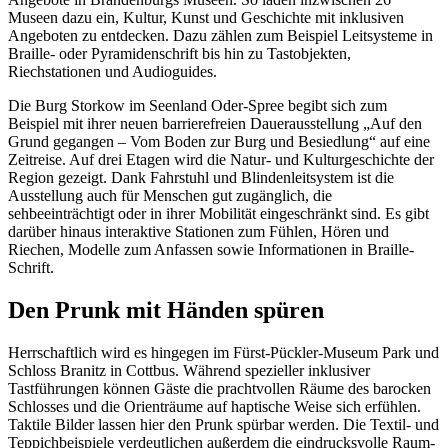
Museen dazu ein, Kultur, Kunst und Geschichte mit inklusiven
Angeboten zu entdecken. Dazu zählen zum Beispiel Leitsysteme in
Braille- oder Pyramidenschrift bis hin zu Tastobjekten,
Riechstationen und Audioguides.
Die Burg Storkow im Seenland Oder-Spree begibt sich zum
Beispiel mit ihrer neuen barrierefreien Dauerausstellung „Auf den
Grund gegangen – Vom Boden zur Burg und Besiedlung“ auf eine
Zeitreise. Auf drei Etagen wird die Natur- und Kulturgeschichte der
Region gezeigt. Dank Fahrstuhl und Blindenleitsystem ist die
Ausstellung auch für Menschen gut zugänglich, die
sehbeeinträchtigt oder in ihrer Mobilität eingeschränkt sind. Es gibt
darüber hinaus interaktive Stationen zum Fühlen, Hören und
Riechen, Modelle zum Anfassen sowie Informationen in Braille-
Schrift.
Den Prunk mit Händen spüren
Herrschaftlich wird es hingegen im Fürst-Pückler-Museum Park und
Schloss Branitz in Cottbus. Während spezieller inklusiver
Tastführungen können Gäste die prachtvollen Räume des barocken
Schlosses und die Orienträume auf haptische Weise sich erfühlen.
Taktile Bilder lassen hier den Prunk spürbar werden. Die Textil- und
Teppichbeispiele verdeutlichen außerdem die eindrucksvolle Raum-