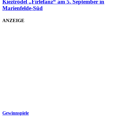
Kieztrödel „Firlefanz“ am 5. September in
Marienfelde-Süd
ANZEIGE
Gewinnspiele