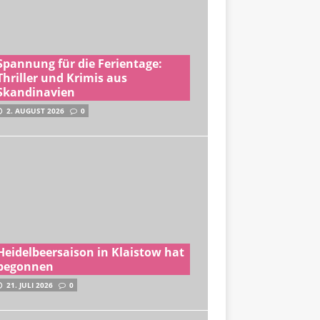
Spannung für die Ferientage:
Thriller und Krimis aus
Skandinavien
2. AUGUST 2026
0
Heidelbeersaison in Klaistow hat
begonnen
21. JULI 2026
0