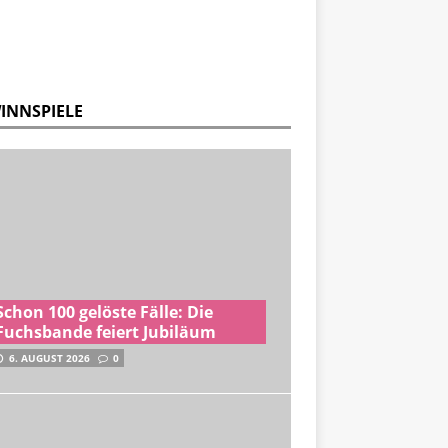
INNSPIELE
Schon 100 gelöste Fälle: Die
Fuchsbande feiert Jubiläum
6. AUGUST 2026
0