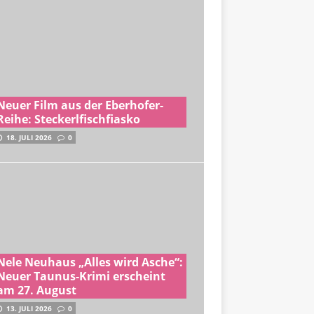
Neuer Film aus der Eberhofer-
Reihe: Steckerlfischfiasko
18. JULI 2026
0
Nele Neuhaus „Alles wird Asche“:
Neuer Taunus-Krimi erscheint
am 27. August
13. JULI 2026
0