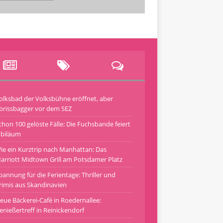
olksbad der Volksbühne eröffnet, aber
brissbagger vor dem SEZ
chon 100 gelöste Fälle: Die Fuchsbande feiert
ubiläum
ie ein Kurztrip nach Manhattan: Das
arriott Midtown Grill am Potsdamer Platz
pannung für die Ferientage: Thriller und
rimis aus Skandinavien
eue Bäckerei-Café in Roedernallee:
enießertreff in Reinickendorf