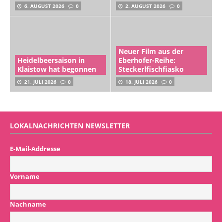
6. AUGUST 2026
0
2. AUGUST 2026
0
Neuer Film aus der
Heidelbeersaison in
Eberhofer-Reihe:
Klaistow hat begonnen
Steckerlfischfiasko
21. JULI 2026
0
18. JULI 2026
0
LOKALNACHRICHTEN NEWSLETTER
E-Mail-Addresse
Vorname
Nachname