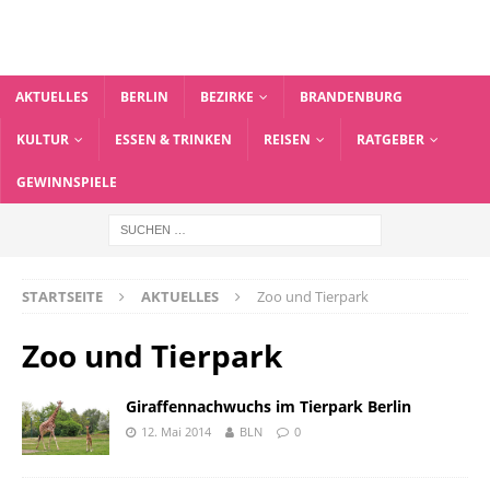
AKTUELLES
BERLIN
BEZIRKE
BRANDENBURG
KULTUR
ESSEN & TRINKEN
REISEN
RATGEBER
GEWINNSPIELE
STARTSEITE
AKTUELLES
Zoo und Tierpark
Zoo und Tierpark
Giraffennachwuchs im Tierpark Berlin
12. Mai 2014
BLN
0