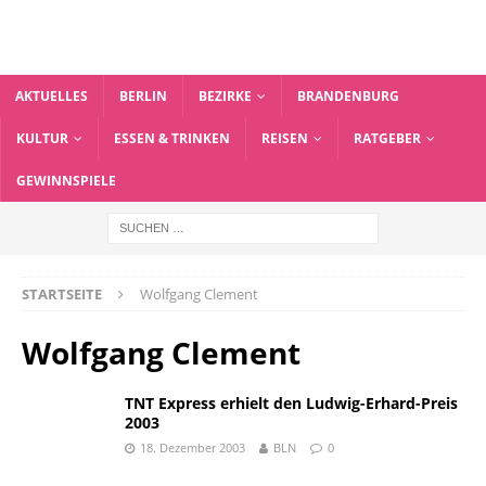
AKTUELLES
BERLIN
BEZIRKE
BRANDENBURG
KULTUR
ESSEN & TRINKEN
REISEN
RATGEBER
GEWINNSPIELE
STARTSEITE
Wolfgang Clement
Wolfgang Clement
TNT Express erhielt den Ludwig-Erhard-Preis
2003
18. Dezember 2003
BLN
0