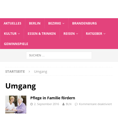
AKTUELLES
BERLIN
BEZIRKE
BRANDENBURG
KULTUR
ESSEN & TRINKEN
REISEN
RATGEBER
GEWINNSPIELE
STARTSEITE
Umgang
Umgang
Pflege in Familie fördern
2. September 2016
BLN
Kommentare deaktiviert