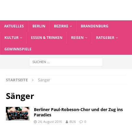
AKTUELLES
BERLIN
BEZIRKE
BRANDENBURG
KULTUR
ESSEN & TRINKEN
REISEN
RATGEBER
GEWINNSPIELE
STARTSEITE
Sänger
Sänger
Berliner Paul-Robeson-Chor und der Zug ins
Paradies
24. August 2016
BLN
0