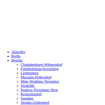
Aktuelles
Berlin
Bezirke
Charlottenburg-Wilmersdorf
Friedrichshain-Kreuzberg
Lichtenberg
Marzahn-Hellersdorf
Mitte-Wedding-Tiergarten
Neukölln
Pankow-Prenzlauer Berg
Reinickendorf
Spandau
Steglitz-Zehlendorf