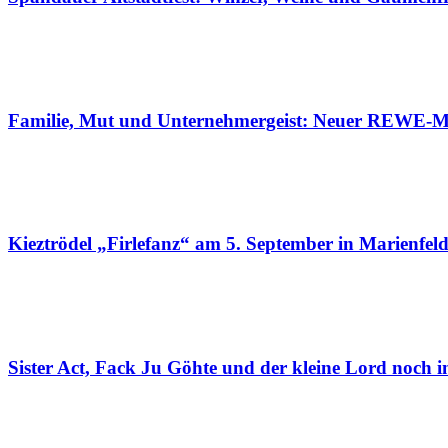
Familie, Mut und Unternehmergeist: Neuer REWE-Ma
Kieztrödel „Firlefanz“ am 5. September in Marienfel
Sister Act, Fack Ju Göhte und der kleine Lord noch 