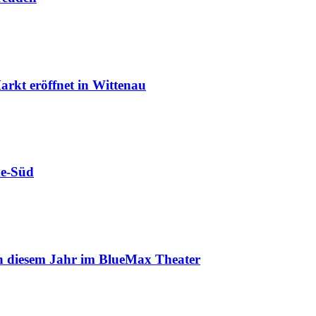
rkt eröffnet in Wittenau
de-Süd
in diesem Jahr im BlueMax Theater