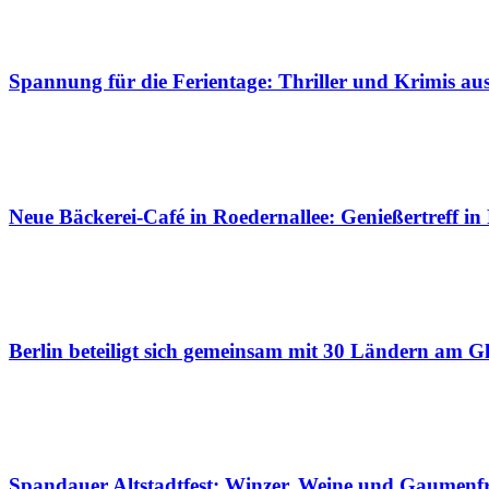
Spannung für die Ferientage: Thriller und Krimis a
Neue Bäckerei-Café in Roedernallee: Genießertreff in
Berlin beteiligt sich gemeinsam mit 30 Ländern am Gl
Spandauer Altstadtfest: Winzer, Weine und Gaumenf