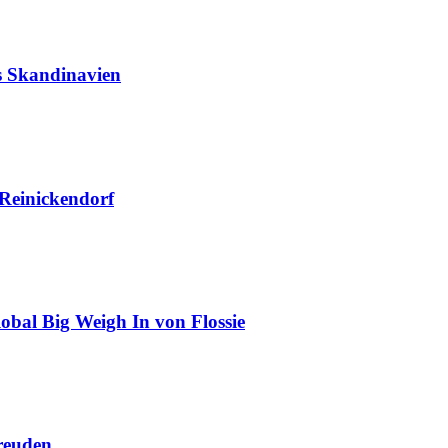
us Skandinavien
 Reinickendorf
obal Big Weigh In von Flossie
reuden