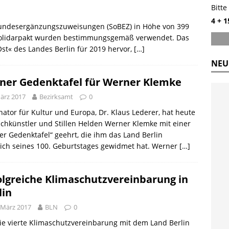
Bitte
4 + 1
Bundesergänzungszuweisungen (SoBEZ) in Höhe von 399
 Solidarpakt wurden bestimmungsgemäß verwendet. Das
st« des Landes Berlin für 2019 hervor,
[…]
NEU
iner Gedenktafel für Werner Klemke
März 2017
Bezirksamt
0
nator für Kultur und Europa, Dr. Klaus Lederer, hat heute
chkünstler und Stillen Helden Werner Klemke mit einer
ner Gedenktafel“ geehrt, die ihm das Land Berlin
lich seines 100. Geburtstages gewidmet hat. Werner
[…]
olgreiche Klimaschutzvereinbarung in
lin
 März 2017
BLN
0
ie vierte Klimaschutzvereinbarung mit dem Land Berlin