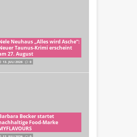
Nele Neuhaus „Alles wird Asche“:
Neuer Taunus-Krimi erscheint
am 27. August
13. JULI 2026
0
Barbara Becker startet
nachhaltige Food-Marke
MYFLAVOURS
12. JULI 2026
0