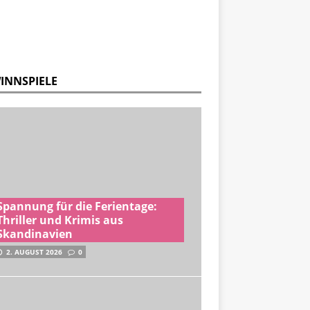
INNSPIELE
Spannung für die Ferientage:
Thriller und Krimis aus
Skandinavien
2. AUGUST 2026
0