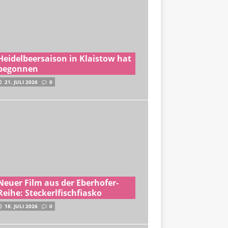
Heidelbeersaison in Klaistow hat
begonnen
21. JULI 2026
0
Neuer Film aus der Eberhofer-
Reihe: Steckerlfischfiasko
18. JULI 2026
0