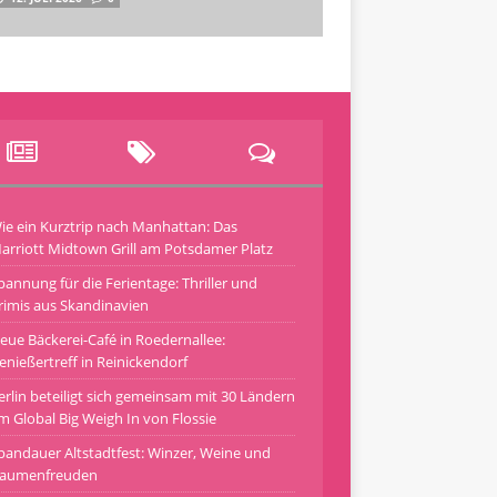
ie ein Kurztrip nach Manhattan: Das
arriott Midtown Grill am Potsdamer Platz
pannung für die Ferientage: Thriller und
rimis aus Skandinavien
eue Bäckerei-Café in Roedernallee:
enießertreff in Reinickendorf
erlin beteiligt sich gemeinsam mit 30 Ländern
m Global Big Weigh In von Flossie
pandauer Altstadtfest: Winzer, Weine und
aumenfreuden